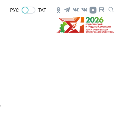
РУС
ТАТ
0