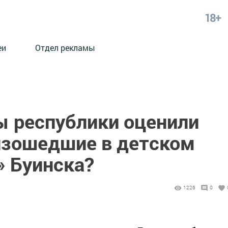
18+
еи
Отдел рекламы
ы республики оценили
изошедшие в детском
» Буинска?
1226
0