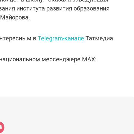
ания института развития образования
 Майорова.
интересным в
Telegram-канале
Татмедиа
в национальном мессенджере MАХ: