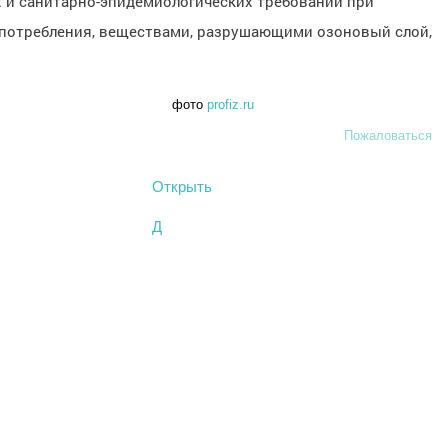
х и санитарно-эпидемиологических требований при
 потребления, веществами, разрушающими озоновый слой,
фото
profiz.ru
Пожаловаться
Открыть
Д
660
×
371