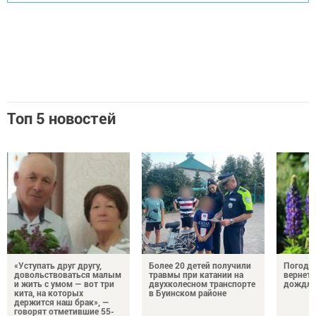
Топ 5 новостей
«Уступать друг другу,
Более 20 детей получили
Погода 
довольствоваться малым
травмы при катании на
вернетс
и жить с умом — вот три
двухколесном транспорте
дождли
кита, на которых
в Буинском районе
держится наш брак», —
говорят отметившие 55-