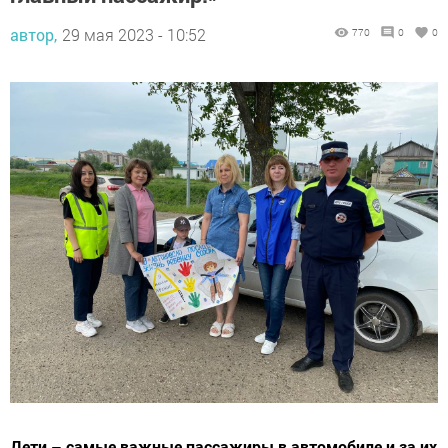
автор,
29 мая 2023 - 10:52
770
0
0
Дети – самые важные пассажиры в автомобиле и за их