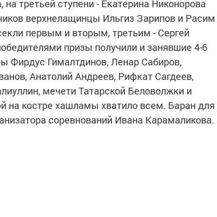
, на третьей ступени - Екатерина Никонорова
чиков верхнелащинцы Ильгиз Зарипов и Расим
екли первым и вторым, третьим - Сергей
победителями призы получили и занявшие 4-6
ры Фирдус Гималтдинов, Ленар Сабиров,
ванов, Анатолий Андреев, Рифкат Сагдеев,
алиуллин, мечети Татарской Беловолжки и
й на костре хашламы хватило всем. Баран для
рганизатора соревнований Ивана Карамаликова.