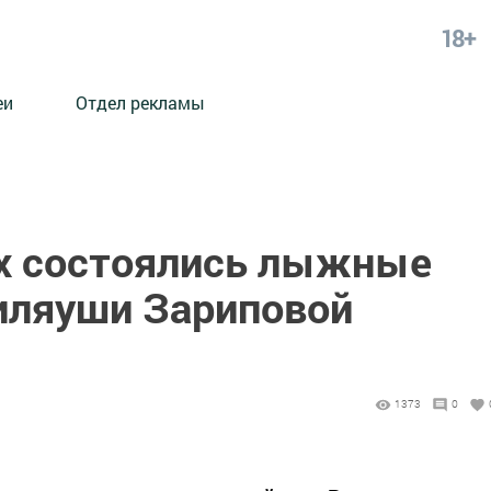
18+
еи
Отдел рекламы
х состоялись лыжные
иляуши Зариповой
1373
0