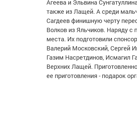
Агеева и Эльвина Сунгатуллина
также из Лащей. А среди маль
Сагдеев финишную черту перес
Волков из Яльчиков. Наряду с 
места. Их подготовили спонсо
Валерий Московский, Сергей И
Газим Насретдинов, Исмагил Г
Верхних Лащей. Приготовленно
ее приготовления - подарок о