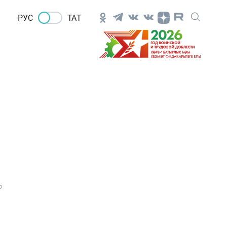
РУС
ТАТ
0