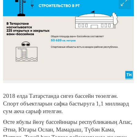
2018 елда Татарстанда сигез бассейн төзелгән.
Спорт объектларын сафка бастыруга 1,1 миллиард
сум акча сарыф ителгән.
Өсте ябулы йөзү бассейннары республиканың Апас,
Әтнә, Югары Ослан, Мамадыш, Түбән Кама,