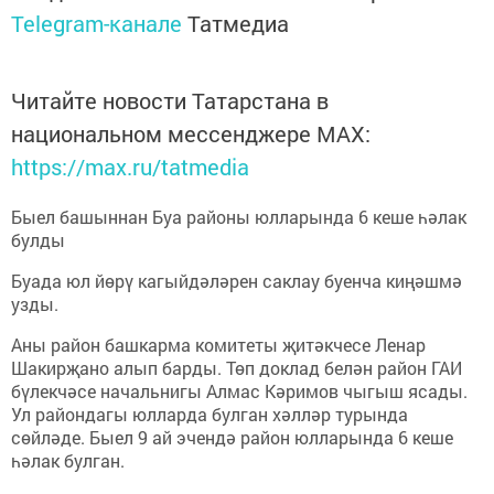
Telegram-канале
Татмедиа
Читайте новости Татарстана в
национальном мессенджере MАХ:
https://max.ru/tatmedia
Быел башыннан Буа районы юлларында 6 кеше һәлак
булды
Буада юл йөрү кагыйдәләрен саклау буенча киңәшмә
узды.
Аны район башкарма комитеты җитәкчесе Ленар
Шакирҗано алып барды. Төп доклад белән район ГАИ
бүлекчәсе начальнигы Алмас Кәримов чыгыш ясады.
Ул райондагы юлларда булган хәлләр турында
сөйләде. Быел 9 ай эчендә район юлларында 6 кеше
һәлак булган.