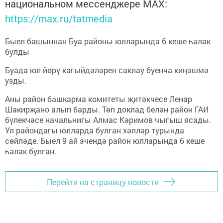
национальном мессенджере MАХ:
https://max.ru/tatmedia
Быел башыннан Буа районы юлларында 6 кеше һәлак
булды
Буада юл йөрү кагыйдәләрен саклау буенча киңәшмә
узды.
Аны район башкарма комитеты җитәкчесе Ленар
Шакирҗано алып барды. Төп доклад белән район ГАИ
бүлекчәсе начальнигы Алмас Кәримов чыгыш ясады.
Ул райондагы юлларда булган хәлләр турында
сөйләде. Быел 9 ай эчендә район юлларында 6 кеше
һәлак булган.
Перейти на страницу новости