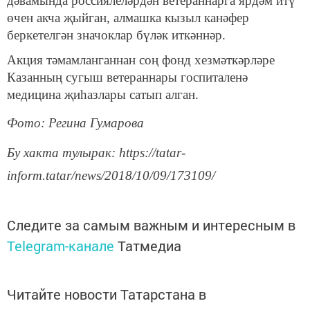
дәвамында россиялеләрдән ветераннарга ярдәм итү
өчен акча җыйган, алмашка кызыл канәфер
беркетелгән значоклар бүләк иткәннәр.
Акция тәмамланганнан соң фонд хезмәткәрләре
Казанның сугыш ветераннары госпиталенә
медицина җиһазлары сатып алган.
Фото: Регина Гумарова
Бу хакта тулырак: https://tatar-
inform.tatar/news/2018/10/09/173109/
Следите за самым важным и интересным в
Telegram-канале
Татмедиа
Читайте новости Татарстана в