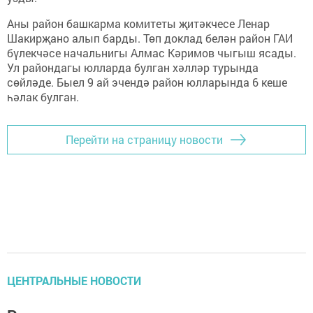
Аны район башкарма комитеты җитәкчесе Ленар
Шакирҗано алып барды. Төп доклад белән район ГАИ
бүлекчәсе начальнигы Алмас Кәримов чыгыш ясады.
Ул райондагы юлларда булган хәлләр турында
сөйләде. Быел 9 ай эчендә район юлларында 6 кеше
һәлак булган.
Перейти на страницу новости
ЦЕНТРАЛЬНЫЕ НОВОСТИ