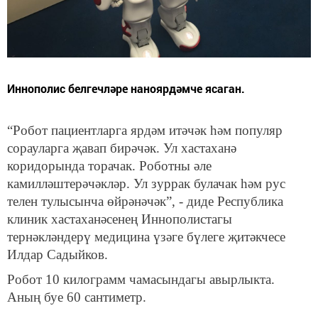
Иннополис белгечләре наноярдәмче ясаган.
“Робот пациентларга ярдәм итәчәк һәм популяр
сорауларга җавап бирәчәк. Ул хастаханә
коридорында торачак. Роботны әле
камилләштерәчәкләр. Ул зуррак булачак һәм рус
телен тулысынча өйрәнәчәк”, - диде Республика
клиник хастаханәсенең Иннополистагы
тернәкләндерү медицина үзәге бүлеге җитәкчесе
Илдар Садыйков.
Робот 10 килограмм чамасындагы авырлыкта.
Аның буе 60 сантиметр.