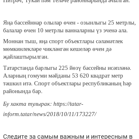
Питрәч, Тукай һәм Теләче районнарында ачылган.
Яңа бассейннар олылар өчен - озынлыгы 25 метрлы,
балалар өчен 10 метрлы ванналарны үз эченә ала.
Моннан тыш, яңа спорт объектлары сәламәтлек
мөмкинлекләре чикләнгән кешеләр өчен дә
җайлаштырылган.
Татарстанда барлыгы 225 йөзү бассейны исәпләнә.
Аларның гомуми мәйданы 53 620 квадрат метр
тәшкил итә. Спорт объектлары республиканың һәр
районында бар.
Бу хакта тулырак: https://tatar-
inform.tatar/news/2018/10/11/173227/
Следите за самым важным и интересным в