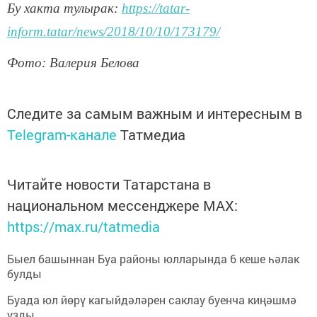
Бу хакта тулырак:
https://tatar-
inform.tatar/news/2018/10/10/173179/
Фото: Валерия Белова
Следите за самым важным и интересным в
Telegram-канале
Татмедиа
Читайте новости Татарстана в
национальном мессенджере MАХ:
https://max.ru/tatmedia
Быел башыннан Буа районы юлларында 6 кеше һәлак
булды
Буада юл йөрү кагыйдәләрен саклау буенча киңәшмә
узды.