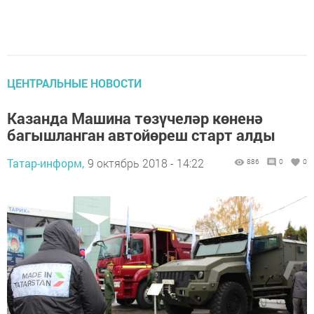
ЦЕНТРАЛЬНЫЕ НОВОСТИ
Казанда Машина төзүчеләр көненә
багышланган автойөреш старт алды
Татар-информ,
9 октябрь 2018 - 14:22
886
0
0