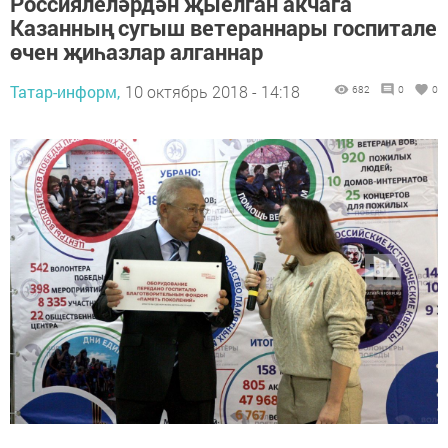
Россиялеләрдән җыелган акчага
Казанның сугыш ветераннары госпитале
өчен җиһазлар алганнар
Татар-информ,
10 октябрь 2018 - 14:18
682
0
0