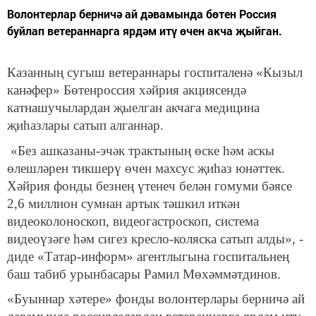
Волонтерлар берничә ай дәвамында бөтен Россия
буйлап ветераннарга ярдәм итү өчен акча җыйган.
Казанның сугыш ветераннары госпиталенә «Кызыл
канәфер» Бөтенроссия хәйрия акциясендә
катнашучылардан җыелган акчага медицина
җиһазлары сатып алганнар.
«Без ашказаны-эчәк трактының өске һәм аскы
өлешләрен тикшерү өчен махсус җиһаз юнәттек.
Хәйрия фонды безнең үтенеч белән гомуми бәясе
2,6 миллион сумнан артык тәшкил иткән
видеоколоноскоп, видеогастроскоп, система
видеоүзәге һәм сигез кресло-коляска сатып алды», -
диде «Татар-информ» агентлыгына госпитальнең
баш табиб урынбасары Рамил Мөхәммәтдинов.
«Буыннар хәтере» фонды волонтерлары берничә ай