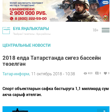
БУА ЯҢАЛЫКЛАРЫ
18+
"Байрак" газетасы - Буа районы
ЦЕНТРАЛЬНЫЕ НОВОСТИ
2018 елда Татарстанда сигез бассейн
төзелгән
Татар-информ,
11 октябрь 2018 - 10:38
920
0
0
Спорт объектларын сафка бастыруга 1,1 миллиард сум
акча сарыф ителгән.