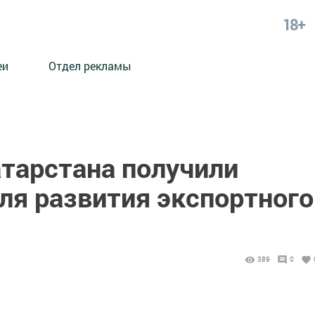
18+
еи
Отдел рекламы
атарстана получили
ля развития экспортного
389
0