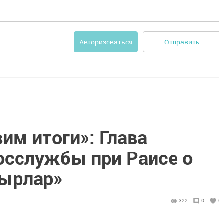
Отправить
Авторизоваться
им итоги»: Глава
осслужбы при Раисе о
тырлар»
322
0