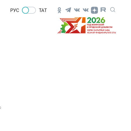
РУС
ТАТ
0