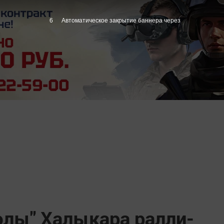
5
Автоматическое закрытие баннера через
юлы" Халыкара ралли-