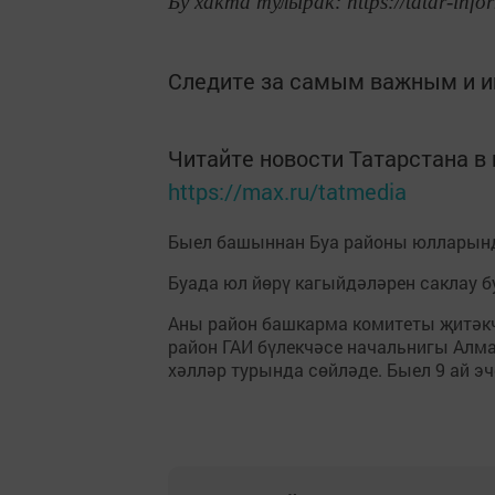
Бу хакта тулырак: https://tatar-info
Следите за самым важным и 
Читайте новости Татарстана 
https://max.ru/tatmedia
Быел башыннан Буа районы юлларынд
Буада юл йөрү кагыйдәләрен саклау б
Аны район башкарма комитеты җитәкч
район ГАИ бүлекчәсе начальнигы Алм
хәлләр турында сөйләде. Быел 9 ай э