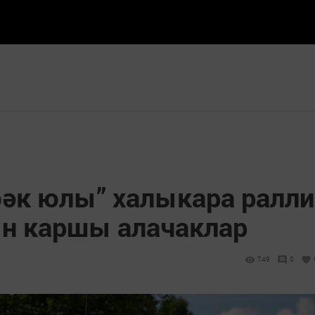
фәк юлы” халыкара ралли
н каршы алачаклар
749
0