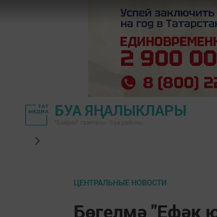
БУА ЯҢАЛЫКЛАРЫ
"Байрак" газетасы - Буа районы
ЦЕНТРАЛЬНЫЕ НОВОСТИ
Бөгелмә "Ефәк 