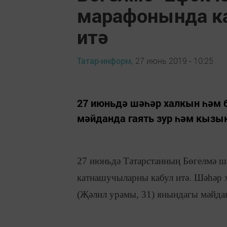
марафонында к
итә
Татар-информ,
27 июнь 2019 - 10:25
27 июньдә шәһәр халкын һәм 
мәйданда гаять зур һәм кызы
27 июньдә Татарстанның Бөгелмә 
катнашучыларны кабул итә. Шәһәр х
(Җәлил урамы, 31) янындагы мәйдан