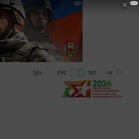
18+
РУС
ТАТ