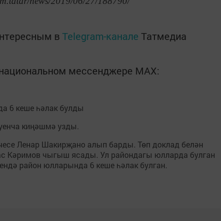
rm.tatar/news/2019/06/27/188790/
интересным в
Telegram-канале
Татмедиа
в национальном мессенджере MАХ:
а 6 кеше һәлак булды
уенча киңәшмә узды.
есе Ленар Шакирҗано алып барды. Төп доклад белән
ас Кәримов чыгыш ясады. Ул райондагы юлларда булган
чендә район юлларында 6 кеше һәлак булган.