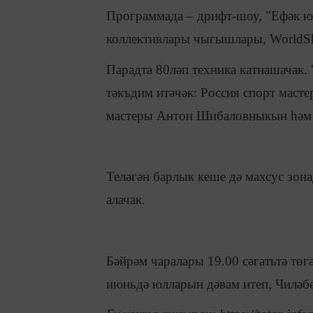
Программада – дрифт-шоу, "Ефәк ю
коллективлары чыгышлары, WorldSki
Парадта 80ләп техника катнашачак
тәкъдим итәчәк: Россия спорт маст
мастеры Антон Шибаловныкын һәм 
Теләгән барлык кеше дә махсус зон
алачак.
Бәйрәм чаралары 19.00 сәгатьтә тө
июньдә юлларын дәвам итеп, Чиләбе