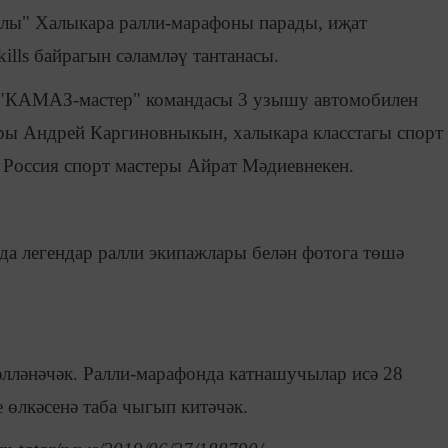
лы" Халыкара ралли-марафоны парады, иҗат
lls байрагын сәламләү тантанасы.
. "КАМАЗ-мастер" командасы 3 узышу автомобилен
еры Андрей Каргиновныкын, халыкара класстагы спорт
Россия спорт мастеры Айрат Мәдиевнекен.
ада легендар ралли экипажлары белән фотога төшә
гәлләнәчәк. Ралли-марафонда катнашучылар исә 28
 өлкәсенә таба чыгып китәчәк.