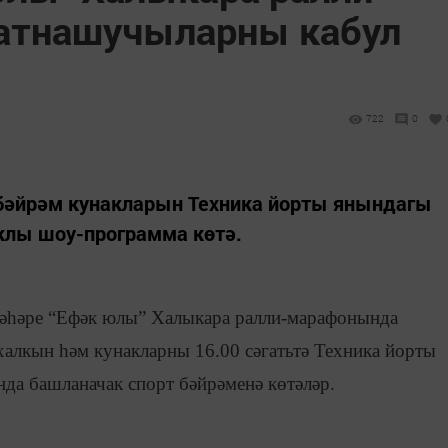
атнашучыларны кабул
722
0
бәйрәм кунакларын Техника йорты янындагы
клы шоу-программа көтә.
шәһәре “Ефәк юлы” Халыкара ралли-марафонында
алкын һәм кунакларны 16.00 сәгатьтә Техника йорты
да башланачак спорт бәйрәменә көтәләр.