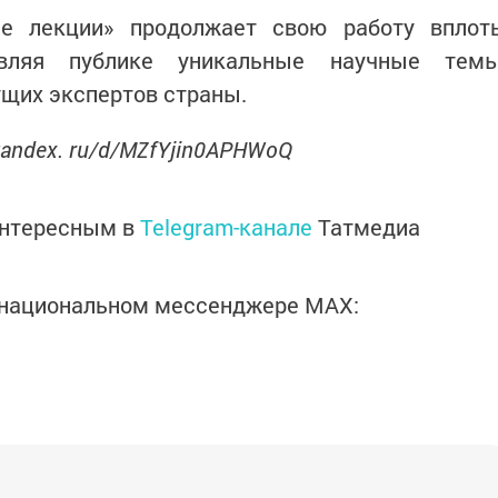
ие лекции» продолжает свою работу вплот
авляя публике уникальные научные тем
ущих экспертов страны.
 yandex. ru/d/MZfYjin0APHWoQ
интересным в
Telegram-канале
Татмедиа
в национальном мессенджере MАХ: