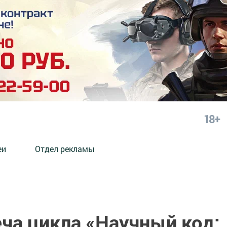
18+
еи
Отдел рекламы
ча цикла «Научный код: