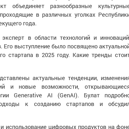
ект объединяет разнообразные культурны
 проходящие в различных уголках Республик
екущего года.
 эксперт в области технологий и инноваций
. Его выступление было посвящено актуально
го стартапа в 2025 году. Какие тренды стои
дставлены актуальные тенденции, изменени
ений и новые возможности, открывающиес
гии Generative AI (GenAI). Булат подробн
одходы к созданию стартапов и обсуди
 и использование цифровых продуктов на фон