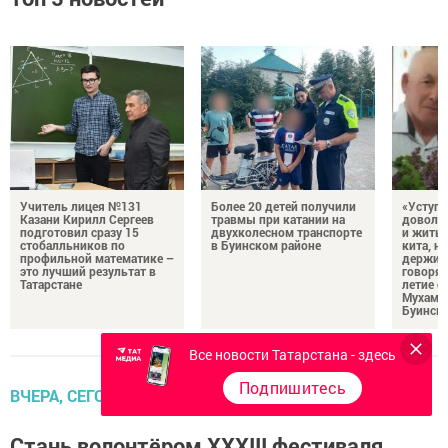
Учитель лицея №131
Более 20 детей получили
«Уступа
Казани Кирилл Сергеев
травмы при катании на
доволь
подготовил сразу 15
двухколесном транспорте
и жить 
стобалльников по
в Буинском районе
кита, н
профильной математике –
держитс
это лучший результат в
говорят
Татарстане
летие с
Мухама
Буинск
Все новости Татарстана - здесь
Подпишитесь
ВЧЕРА, СЕГОДНЯ, ЗАВТРА
Стань волонтёром XXXIII фестиваля