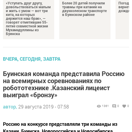
«Уступать друг другу,
Более 20 детей получили
Погода 
довольствоваться малым
травмы при катании на
вернетс
и жить с умом — вот три
двухколесном транспорте
дождли
кита, на которых
в Буинском районе
держится наш брак», —
говорят отметившие 55-
летие совместной жизни
Мухамадуллины из
Буинска
ВЧЕРА, СЕГОДНЯ, ЗАВТРА
Буинская команда представила Россию
на всемирных соревнованиях по
робототехнике .Казанский лицеист
выиграл «бронзу»
автор,
29 августа 2019 - 07:58
1361
0
0
Россию на конкурсе представляли три команды из
Казани, Буинска, Новороссийска и Новосибирска