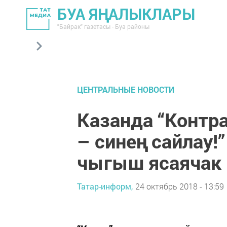
БУА ЯҢАЛЫКЛАРЫ
"Байрак" газетасы - Буа районы
ЦЕНТРАЛЬНЫЕ НОВОСТИ
Казанда “Контра
– синең сайлау!
чыгыш ясаячак
Татар-информ,
24 октябрь 2018 - 13:59