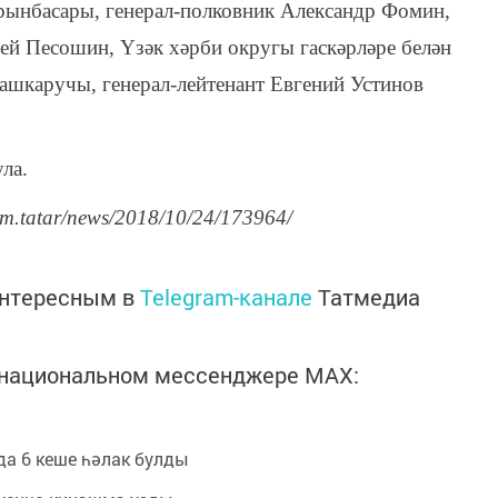
рынбасары, генерал-полковник Александр Фомин,
ей Песошин, Үзәк хәрби округы гаскәрләре белән
ашкаручы, генерал-лейтенант Евгений Устинов
ла.
rm.tatar/news/2018/10/24/173964/
интересным в
Telegram-канале
Татмедиа
в национальном мессенджере MАХ:
а 6 кеше һәлак булды