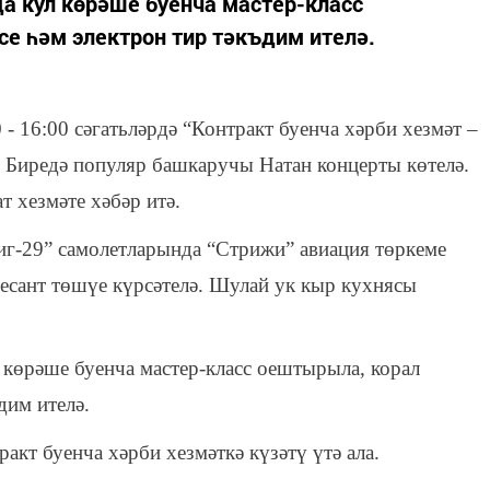
да кул көрәше буенча мастер-класс
е һәм электрон тир тәкъдим ителә.
 - 16:00 сәгатьләрдә “Контракт буенча хәрби хезмәт –
а. Биредә популяр башкаручы Натан концерты көтелә.
т хезмәте хәбәр итә.
иг-29” самолетларында “Стрижи” авиация төркеме
сант төшүе күрсәтелә. Шулай ук кыр кухнясы
л көрәше буенча мастер-класс оештырыла, корал
дим ителә.
акт буенча хәрби хезмәткә күзәтү үтә ала.