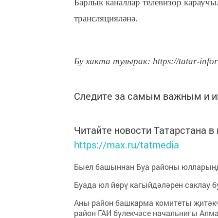
Барлык каналлар телевизор караучы
трансляцияләнә.
Бу хакта тулырак: https://tatar-info
Следите за самым важным и 
Читайте новости Татарстана 
https://max.ru/tatmedia
Быел башыннан Буа районы юлларынд
Буада юл йөрү кагыйдәләрен саклау б
Аны район башкарма комитеты җитәкч
район ГАИ бүлекчәсе начальнигы Алм