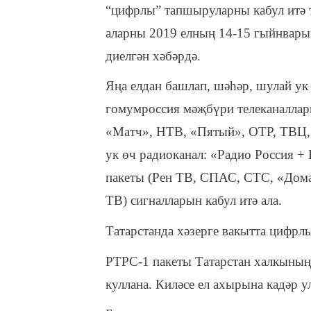
“цифрлы” тапшыруларны кабул итә т
аларны 2019 елның 14-15 гыйнварын
диелгән хәбәрдә.
Яңа елдан башлап, шәһәр, шулай ук
гомумроссия мәҗбүри телеканаллары
«Матч», НТВ, «Пятый», ОТР, ТВЦ, 
ук өч радиоканал: «Радио Россия +
пакеты (Рен ТВ, СПАС, СТС, «Дома
ТВ) сигналларын кабул итә ала.
Татарстанда хәзерге вакытта цифрл
РТРС-1 пакеты Татарстан халкының
куллана. Киләсе ел ахырына кадәр у