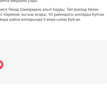
уенча киңәшмә узды.
есе Ленар Шакирҗано алып барды. Төп доклад белән
ас Кәримов чыгыш ясады. Ул райондагы юлларда булган
чендә район юлларында 6 кеше һәлак булган.