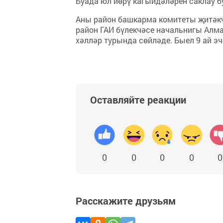
Буада юл йөрү кагыйдәләрен саклау б
Аны район башкарма комитеты җитәкч
район ГАИ бүлекчәсе начальнигы Алм
хәлләр турында сөйләде. Быел 9 ай э
Оставляйте реакции
0
0
0
0
0
Расскажите друзьям