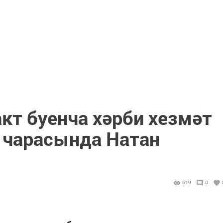
кт буенча хәрби хезмәт
” чарасында Натан
619
0