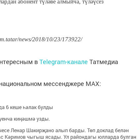
лардан абонент түләве алмыйча, түләүсез
rm.tatar/news/2018/10/23/173922/
интересным в
Telegram-канале
Татмедиа
в национальном мессенджере MАХ:
а 6 кеше һәлак булды
уенча киңәшмә узды.
есе Ленар Шакирҗано алып барды. Төп доклад белән
ас Кәримов чыгыш ясады. Ул райондагы юлларда булган