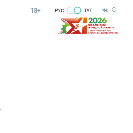
18+
РУС
ТАТ
0