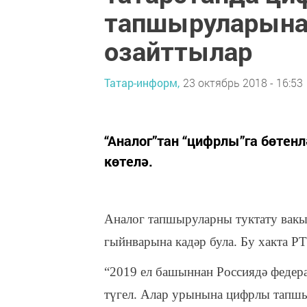
тапшыруларына
озайттылар
Татар-информ,
23 октябрь 2018 - 16:53
“Аналог”тан “цифрлы”га бөтен
көтелә.
Аналог тапшыруларны туктату вакыт
гыйнварына кадәр була. Бу хакта Р
“2019 ел башыннан Россиядә федер
түгел. Алар урынына цифрлы тапшыр