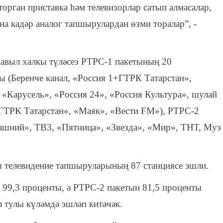
орган приставка һәм телевизорлар сатып алмасалар,
а кадәр аналог тапшырулардан өзми торалар”, -
 авыл халкы түләсез РТРС-1 пакетының 20
 (Беренче канал, «Россия 1+ГТРК Татарстан»,
«Карусель», «Россия 24», «Россия Культура», шулай
 ГТРК Татарстан», «Маяк», «Вести FM»), РТРС-2
шний», ТВ3, «Пятница», «Звезда», «Мир», ТНТ, Муз
ы телевидение тапшыруларының 87 станциясе эшли.
 99,3 проценты, ә РТРС-2 пакетын 81,5 проценты
л тулы күләмдә эшләп китәчәк.