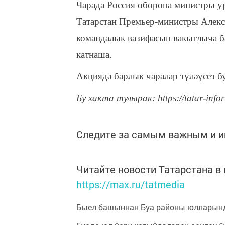
Чарада Россия оборона министры у
Татарстан Премьер-министры Алекс
командалык вазифасын вакытлыча б
катнаша.
Акциядә барлык чаралар түләүсез бу
Бу хакта тулырак: https://tatar-info
Следите за самым важным и 
Читайте новости Татарстана 
https://max.ru/tatmedia
Быел башыннан Буа районы юлларынд