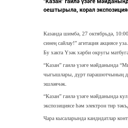
“Казан” гаилә үзәге мәйданын
оештырыла, корал экспозицияс
Казанда шимбә, 27 октябрьдә, 10:00
синең сайлау!” агитация акциясе уз
Бу хакта Үзәк хәрби округы матбуга
“Казан” гаилә үзәге мәйданында “М
чыгышлары, дүрт парашютчының де
эшләячәк.
“Казан” гаилә үзәге мәйданында ку
экспозициясе һәм электрон тир тәкъ
Чара кысаларында кандидатлар контр