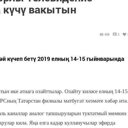
 күчү вакытын
696
0
ләй күчеп бетү 2019 елның 14-15 гыйнварында
ын ике атнага озайттылар. Озайту киләсе елның 14-15
ТРСның Татарстан филиалы матбугат хезмәте хәбәр итә.
аль каналлар аналог тапшыруларын туктатмый мөмкин
улар килә. Яңа елга кадәр кулланучылар эфирда