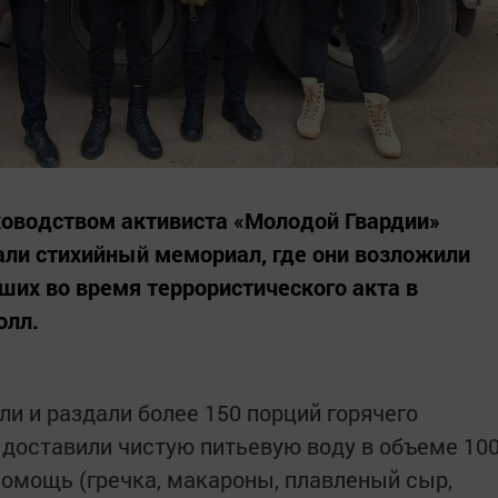
ководством активиста «Молодой Гвардии»
али стихийный мемориал, где они возложили
ших во время террористического акта в
олл.
и и раздали более 150 порций горячего
 доставили чистую питьевую воду в объеме 10
помощь (гречка, макароны, плавленый сыр,