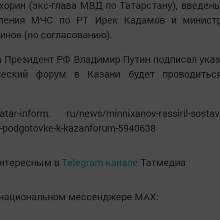
орин (экс-глава МВД по Татарстану), введен
вления МЧС по РТ Ирек Кадамов и минист
инов (по согласованию).
а Президент РФ Владимир Путин подписал указ
ческий форум в Казани будет проводитьс
r-inform. ru/news/minnixanov-rassiril-sostav
o-podgotovke-k-kazanforum-5940638
интересным в
Telegram-канале
Татмедиа
в национальном мессенджере MАХ: