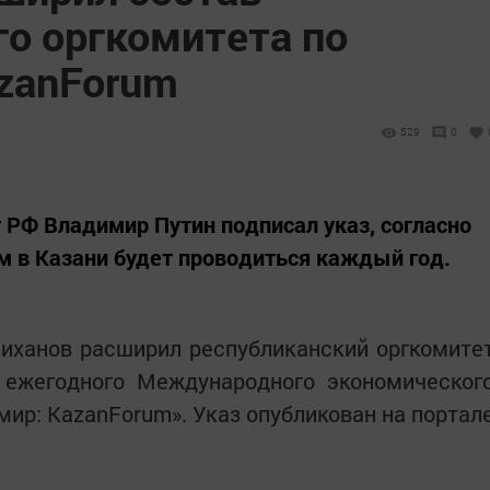
го оргкомитета по
azanForum
529
0
т РФ Владимир Путин подписал указ, согласно
 в Казани будет проводиться каждый год.
иханов расширил республиканский оргкомите
 ежегодного Международного экономическог
ир: KazanForum». Указ опубликован на портал