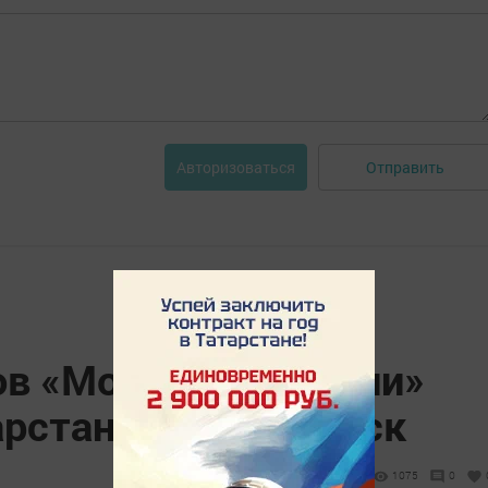
Отправить
Авторизоваться
ов «Молодой Гвардии»
рстан в г. Лисичанск
1075
0