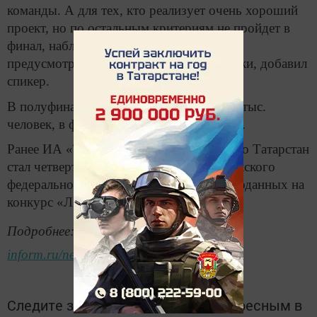
команды. А для тех, кто реализует очень хороший
проект, но по остальным критериям не пройдет в
финал, наблюдательный совет конкурса
предусмотрит призы и систему поддержки, добавил
спикер.
В полуфинал конкурса вышли около 3,3 тыс.
человек, в финал выйдут 300 участников.
Ранее ИА «Татар-информ» сообщало, что Татарстан
стал четвертым среди регионов Приволжского
федерального округа по числу заявок, поданных на
конкурс «Лидеры России» в этом году.
Подробнее:
https://www.tatar-
inform.ru/news/2018/12/25/637509/
Следите за самым важным и интересным в