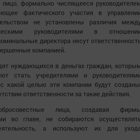
 лицо, формально числящееся руководителе
ающее фактического участия в управлени
тельством не установлены различия межд
ескими руководителями в отношени
 номинальные директора несут ответственност
вершенные компанией.
дят нуждающихся в деньгах граждан, которы
ают стать учредителями и руководителям
 с какой целью эти компании будут созданы
утствии ответственности за такие действия.
обросовестные лица, создавая фирм
ми во главе, не собираются осуществлят
еятельность, а используют их для уход