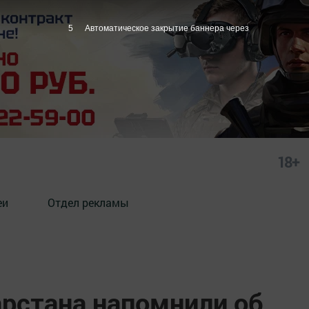
4
Автоматическое закрытие баннера через
18+
еи
Отдел рекламы
арстана напомнили об