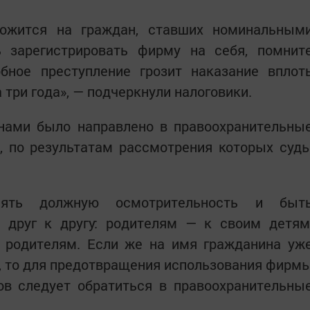
ложится на граждан, ставших номинальным
ь зарегистрировать фирму на себя, помнит
обное преступление грозит наказание вплот
три года», — подчеркнули налоговики.
анами было направлено в правоохранительны
, по результатам рассмотрения которых суд
лять должную осмотрительность и быт
друг к другу: родителям — к своим детям
родителям. Если же на имя гражданина уж
, то для предотвращения использования фирм
ов следует обратиться в правоохранительны