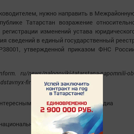
ководителем, нужно направить в Межрайонну
блике Татарстан возражение относительн
 регистрации изменений устава юридическог
ия сведений в единый государственный реест
Р38001, утвержденной приказом ФНС Росси
form. ru/news/nalogoviki-tatarstana-napomnili-ob
podstavnyx-firm-5979330
интересным в
Telegram-канале
Татмедиа
в национальном мессенджере MАХ: