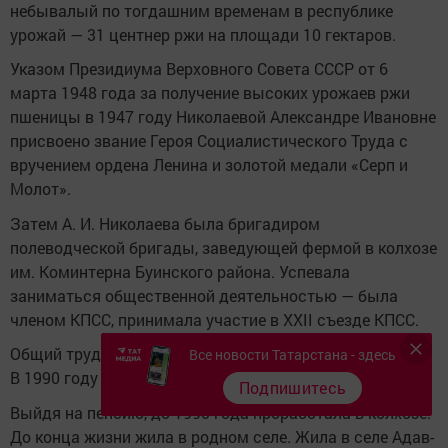
небывалый по тогдашним временам в республике
урожай — 31 центнер ржи на площади 10 гектаров.
Указом Президиума Верховного Совета СССР от 6
марта 1948 года за получение высоких урожаев ржи
пшеницы в 1947 году Николаевой Александре Ивановне
присвоено звание Героя Социалистического Труда с
вручением ордена Ленина и золотой медали «Серп и
Молот».
Затем А. И. Николаева была бригадиром
полеводческой бригады, заведующей фермой в колхозе
им. Коминтерна Буинского района. Успевала
заниматься общественной деятельностью — была
членом КПСС, принимала участие в XXII съезде КПСС.
Общий трудовой стаж в полеводстве составил 54 года.
Все новости Татарстана - здесь
В 1990 году вышла на пенсию.
Подпишитесь
Выйдя на пенсию, до 1990 года проработала в колхозе.
До конца жизни жила в родном селе. Жила в селе Адав-