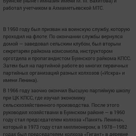
Буинске (ныне Гимназия имени М. М. Вахитова) и
работал учетчиком в Ахмаметьевской МТС.
В 1950 году был призван на воинскую службу, которую
проходил на флоте. По окончании службы вернулся
домой — заведовал сельским клубом, был вторым
секретарем райкома комсомола, инструктором
орготдела и пропагандистом Буинского райкома КПСС.
Затем был на партийной работе во многих первичных
партийных организаций разных колхозов («Искра» и
имени Ленина).
В 1966 году заочно окончил Высшую партийную школу
при ЦК КПСС, где изучал экономику
сельскхозяйственного производства. После этого
руководил хозяйствами в Буинском районе — в 1960
году стал председателем колхоза «Память Ленина»,
который в 1973 году стал миллионером; в 1978—1982
годах был председателем колхоза «Гигант» в деревне