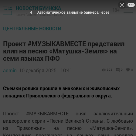
НОВОСТИ БУИНСКА
18+
3
Автоматическое закрытие баннера через
Газета "Знамя" - Буинский район
ЦЕНТРАЛЬНЫЕ НОВОСТИ
Проект #МУЗЫКАВМЕСТЕ представил
клип на песню «Матушка-Земля» на
семи языках ПФО
admin,
10 декабря 2025 - 10:41
393
0
0
Съемки ролика прошли в знаковых и живописных
локациях Приволжского федерального округа.
Проект #МУЗЫКАВМЕСТЕ снял заключительный
видеоролик серии «Песни Великой Страны. С любовью
из Приволжья» на песню «Матушка-Земля».
Композиция прозвучала на языках семи народов