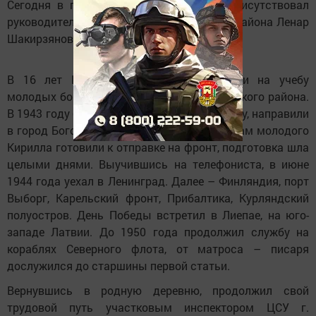
Сегодня в похоронах ветерана войны присутствовал
руководитель исполнительного комитета района Ленар
Шакирзянов, дети, односельчане.
В 16 лет Кирилла Тимрякова направили на учебу
молодых бойцов в деревню Кайрево Буинского района.
В 1943 году был призван на военную службу, направили
в город Богородск Горьковской области. Там молодого
Кирилла готовили к отправке на фронт, подготовка шла
целыми днями. Выучившись на телефониста, в июне
1944 года уехал в Ленинград. Далее – Финляндия, порт
Выборг, Карельский фронт, Прибалтика, Курляндский
полуостров. День Победы встретил в Лиепае, на юго-
западе Латвии. До 1950 года продолжил службу на
кораблях Северного флота, от матроса – писаря
дослужился до старшины первой статьи.
Вернувшись в родную деревню, продолжил свой
трудовой путь участковым инспектором ЦСУ г.