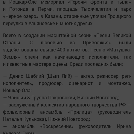
в Йошкар-Оле, мемориал «Героям фронта и тыла»
и Ротонда в Перми, площадь Тысячелетия и парк
«Черное озеро» в Казани, старинные улочки Троицкого
переулка в Ульяновске и многих других.
Всего в создании масштабной серии «Песни Великой
Страны. С любовью из Приволжья» были
задействованы свыше 400 артистов. Песню «Матушка-
Земля» спели как начинающие исполнители, так
и известные мастера сцены. Среди последних были:
— Денис Шаблий (Шып Лий) — актер, режиссер, рэп-
исполнитель, продюсер, сценарист и монтажер,
Йошкар-Ола;
— Чайный & Группа Покровский, Нижний Новгород;
— заслуженный коллектив народного творчества РФ —
фольклорный ансамбль «Прялица» (руководитель
Наталья Кулькова), Нижний Новгород;
— ансамбль «Воскресение» (руководитель Ирина
Кулева), Пермь.