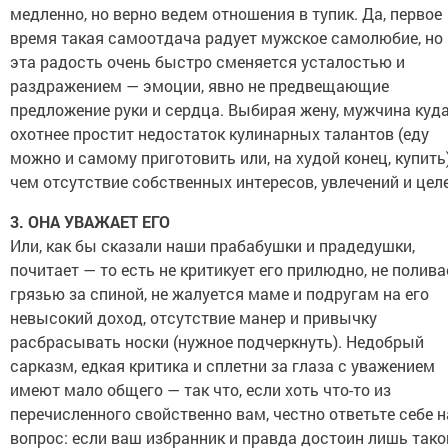
медленно, но верно ведем отношения в тупик. Да, первое
время такая самоотдача радует мужское самолюбие, но
эта радость очень быстро сменяется усталостью и
раздражением — эмоции, явно не предвещающие
предложение руки и сердца. Выбирая жену, мужчина куд
охотнее простит недостаток кулинарных талантов (еду
можно и самому приготовить или, на худой конец, купить)
чем отсутствие собственных интересов, увлечений и целе
3. ОНА УВАЖАЕТ ЕГО
Или, как бы сказали наши прабабушки и прадедушки,
почитает — то есть не критикует его прилюдно, не полива
грязью за спиной, не жалуется маме и подругам на его
невысокий доход, отсутствие манер и привычку
расбрасывать носки (нужное подчеркнуть). Недобрый
сарказм, едкая критика и сплетни за глаза с уважением
имеют мало общего — так что, если хоть что-то из
перечисленного свойственно вам, честно ответьте себе н
вопрос: если ваш избранник и правда достоин лишь тако