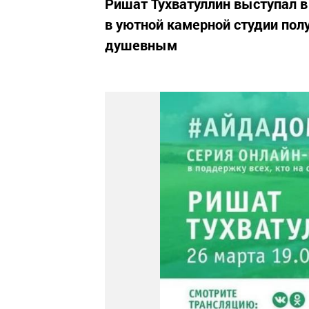
Ришат Тухватуллин выступал в
в уютной камерной студии по
душевным