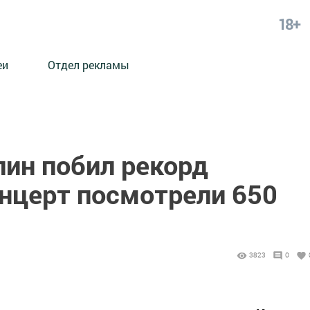
18+
еи
Отдел рекламы
лин побил рекорд
онцерт посмотрели 650
3823
0