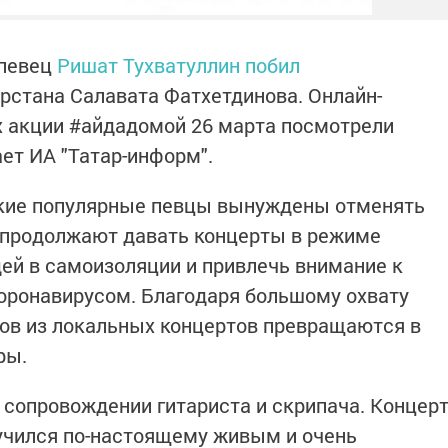
 певец
Ришат Тухватуллин побил
арстана Салавата Фатхетдинова. Онлайн-
х акции #айдадомой 26 марта посмотрели
ет ИА "Татар-информ".
нские популярные певцы вынуждены отменять
и продолжают давать концерты в режиме
ей в самоизоляции и привлечь внимание к
оронавирусом. Благодаря большому охвату
ов из локальных концертов превращаются в
ры.
 сопровождении гитариста и скрипача. Концер
учился по-настоящему живым и очень