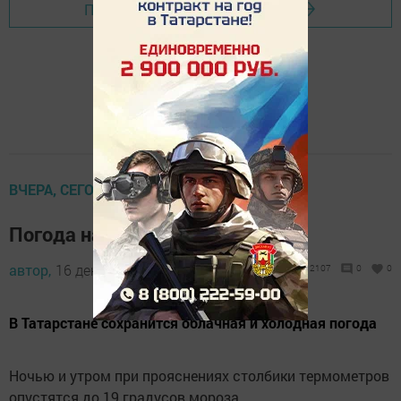
Перейти на страницу новости
ВЧЕРА, СЕГОДНЯ, ЗАВТРА
Погода на завтра, 17 декабря
автор,
16 декабря 2018 - 19:38
2107
0
0
В Татарстане сохранится облачная и холодная погода
Ночью и утром при прояснениях столбики термометров
опустятся до 19 градусов мороза.