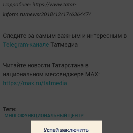
Подробнее: https://www.tatar-
inform.ru/news/2018/12/17/636447/
Следите за самым важным и интересным в
Telegram-канале
Татмедиа
Читайте новости Татарстана в
национальном мессенджере MАХ:
https://max.ru/tatmedia
Теги:
МНОГОФУНКЦИОНАЛЬНЫЙ ЦЕНТР