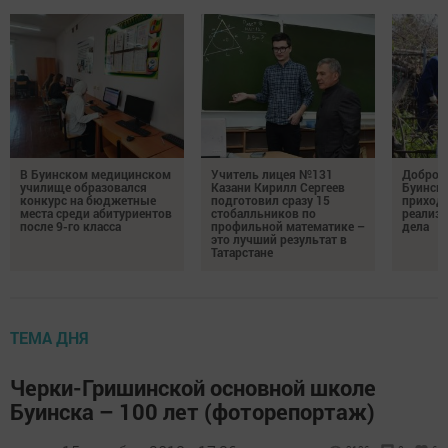
В Буинском медицинском
Учитель лицея №131
Добро н
училище образовался
Казани Кирилл Сергеев
Буински
конкурс на бюджетные
подготовил сразу 15
приход
места среди абитуриентов
стобалльников по
реализу
после 9-го класса
профильной математике –
дела
это лучший результат в
Татарстане
ТЕМА ДНЯ
Черки-Гришинской основной школе
Буинска – 100 лет (фоторепортаж)