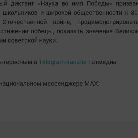
ый диктант «Наука во имя Победы» призва
, школьников и широкой общественности к 80
течественной войне, продемонстрироват
остижении победы, показать значение Велико
ии советской науки.
интересным в
Telegram-канале
Татмедиа
в национальном мессенджере MАХ: