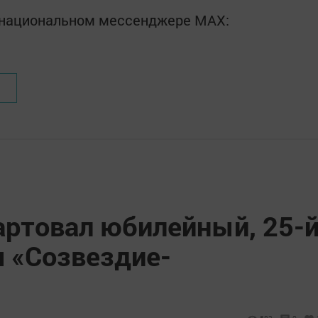
в национальном мессенджере MАХ:
артовал юбилейный, 25-
я «Созвездие-