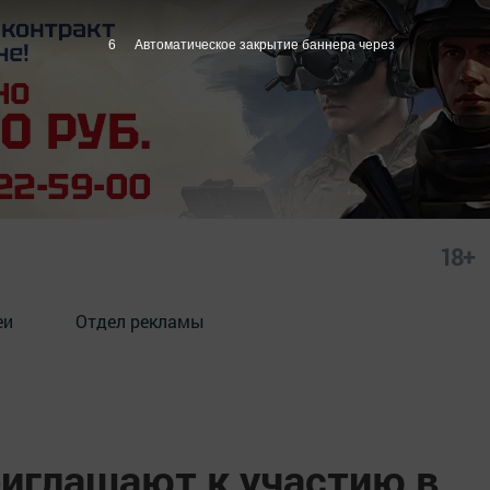
5
Автоматическое закрытие баннера через
18+
еи
Отдел рекламы
риглашают к участию в