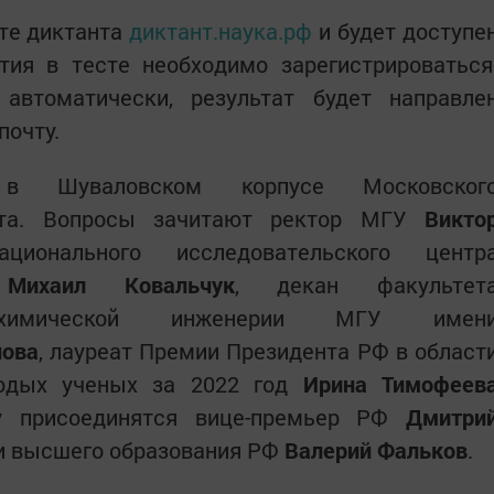
йте диктанта
диктант.наука.рф
и будет доступе
тия в тесте необходимо зарегистрироваться
автоматически, результат будет направле
почту.
 в Шуваловском корпусе Московског
тета. Вопросы зачитают ректор МГУ
Викто
ционального исследовательского центр
»
Михаил Ковальчук
, декан факультет
ко-химической инженерии МГУ имен
нова
, лауреат Премии Президента РФ в област
лодых ученых за 2022 год
Ирина Тимофеев
ту присоединятся вице-премьер РФ
Дмитри
 и высшего образования РФ
Валерий Фальков
.