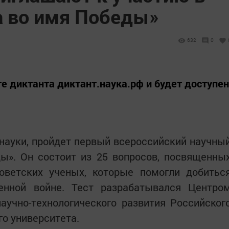
а во имя Победы»
632
0
те диктанта диктант.наука.рф и будет доступен
 науки, пройдет первый всероссийский научны
ы». Он состоит из 25 вопросов, посвященны
ветских ученых, которые помогли добитьс
енной войне. Тест разрабатывался Центро
аучно-технологического развития Российског
го университета.