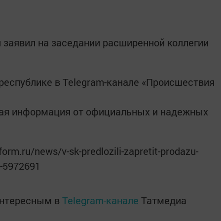
н заявил на заседании расширенной коллегии
республике в Telegram-канале «Происшествия
ная информация от официальных и надежных
orm.ru/news/v-sk-predlozili-zapretit-prodazu-
a-5972691
интересным в
Telegram-канале
Татмедиа