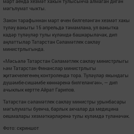
март аенда хезмәт хакын тулысынча алмаган дигән
мәгълүмат чыкты.
Закон тарафыннан март өчен билгеләнгән хезмәт хакы
түләү вакыты 15 апрельдә тәмамлана, ул вакытка
кадәр түләүләр тулы күләмдә башкарылачак, дип
аңлаттылар Татарстан Сәламәтлек саклау
министрлыгында.
«Мәсьәлә Татарстан Сәламәтлек саклау министрлыгы
һәм Татарстан Финанслар министрлыгы
җитәкчелегенең контролендә тора. Түләүләр якындагы
дүшәмбе-сишәмбе көннәренә билгеләнгән», — дип
ачыклык кертте Айрат Гарипов.
Татарстан сәламәтлек саклау министры урынбасары
мәгълүматы буенча, барлык акчалар да медицина
оешмалары хезмәткәрләренә тулы күләмдә түләнәчәк.
Фото: скриншот