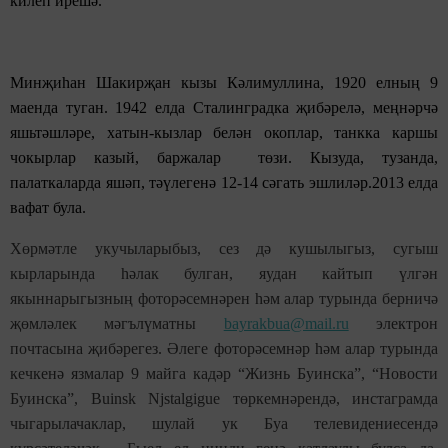
килеп ирешә.
Минҗиһан Шакирҗан кызы Кәлимуллина, 1920 елның 9
маенда туган. 1942 елда Сталинградка җибәрелә, меңнәрчә
яшьтәшләре, хатын-кызлар белән окоплар, танкка каршы
чокырлар казый, баржалар төзи. Кызуда, тузанда,
палаткаларда яшәп, тәүлегенә 12-14 сәгать эшлиләр.2013 елда
вафат була.
Хөрмәтле укучыларыбыз, сез дә кушылыгыз, сугыш
кырларында һәлак булган, яудан кайтып үлгән
якыннарыгызның фоторәсемнәрен һәм алар турында берничә
җөмләлек мәгълүматны
bayrakbua@mail.ru
электрон
почтасына җибәрегез. Әлеге фоторәсемнәр һәм алар турында
кечкенә язмалар 9 майга кадәр “Жизнь Буинска”, “Новости
Буинска”, Buinsk Njstalgigue төркемнәрендә, инстаграмда
чыгарылачаклар, шулай ук Буа телевидениесендә