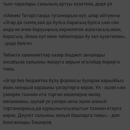
тыю чаралары санының артуы күзәтелә, диде ул.
«Минем Татарстанда туганнарым күп, алар әйтүенчә:
«Әгәр дә синең кая да булса барасың булса һәм син
анда ни өчен баруыңның кирәклеген аңлатасың икән,
барасың. Әмма күп кенә төбәкләрдә бу хәл күзәтелми»,
- диде белгеч.
Төбәктә хакимиятләр хәзер бюджет акчалары
хисабына халыкны яклауга аерым игътибар бирергә
тиеш.
«Әгәр без бюджетка бүлү формасы буларак карыйбыз
икән, мондый карашны үзгәртергә кирәк. Ул - эшли һәм
үзләрен тәэмин итә торган кешеләрне яклау
механизмы, шулай ук үзләре акча эшли алмый
торганнарның да куркынычсызлыгын тәэмин итәргә
кирәк. Дәүләт халыкны яклый башларга тиеш», - дип
йомгаклады Бәширов.