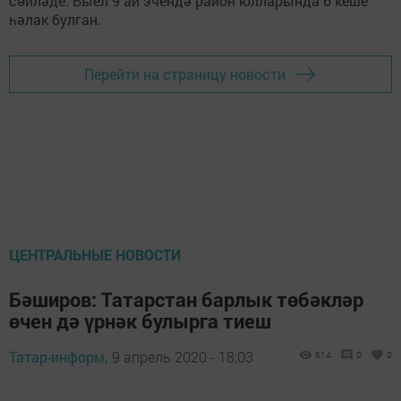
сөйләде. Быел 9 ай эчендә район юлларында 6 кеше
һәлак булган.
Перейти на страницу новости
ЦЕНТРАЛЬНЫЕ НОВОСТИ
Бәширов: Татарстан барлык төбәкләр
өчен дә үрнәк булырга тиеш
Татар-информ,
9 апрель 2020 - 18:03
614
0
0