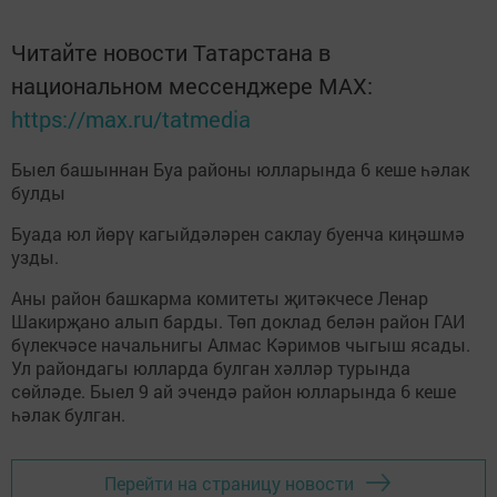
Читайте новости Татарстана в
национальном мессенджере MАХ:
https://max.ru/tatmedia
Быел башыннан Буа районы юлларында 6 кеше һәлак
булды
Буада юл йөрү кагыйдәләрен саклау буенча киңәшмә
узды.
Аны район башкарма комитеты җитәкчесе Ленар
Шакирҗано алып барды. Төп доклад белән район ГАИ
бүлекчәсе начальнигы Алмас Кәримов чыгыш ясады.
Ул райондагы юлларда булган хәлләр турында
сөйләде. Быел 9 ай эчендә район юлларында 6 кеше
һәлак булган.
Перейти на страницу новости