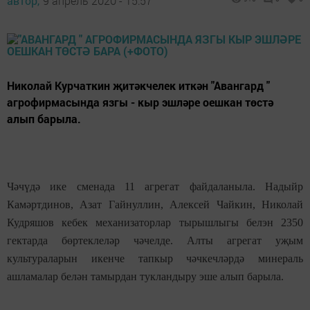
автор,
9 апрель 2020 - 15:57
Николай Курчаткин җитәкчелек иткән "Авангард "
агрофирмасында язгы - кыр эшләре оешкан төстә
алып барыла.
Чәчүдә ике сменада 11 агрегат файдаланыла. Надыйр
Камәртдинов, Азат Гайнуллин, Алексей Чайкин, Николай
Кудряшов кебек механизаторлар тырышлыгы белэн 2350
гектарда бөртеклеләр чәчелде. Алты агрегат уҗым
культураларын икенче тапкыр чәчкечләрдә минераль
ашламалар белән тамырдан тукландыру эше алып барыла.