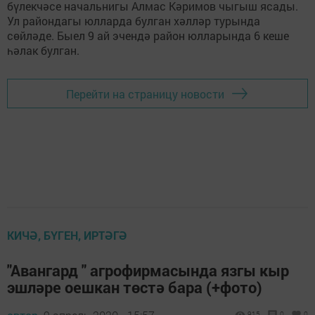
бүлекчәсе начальнигы Алмас Кәримов чыгыш ясады.
Ул райондагы юлларда булган хәлләр турында
сөйләде. Быел 9 ай эчендә район юлларында 6 кеше
һәлак булган.
Перейти на страницу новости
КИЧӘ, БҮГЕН, ИРТӘГӘ
"Авангард " агрофирмасында язгы кыр
эшләре оешкан төстә бара (+фото)
915
0
0