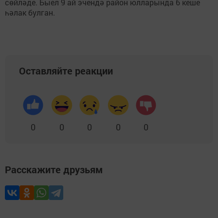
сөйләде. Быел 9 ай эчендә район юлларында 6 кеше
һәлак булган.
Оставляйте реакции
0
0
0
0
0
Расскажите друзьям