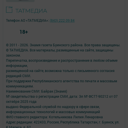
Телефон АО «ТАТМЕДИА»:
(843) 222 09 84
18+
© 2011 - 2026. Знамя газета Буинского района. Все права защищены.
© ТАТМЕДИА. Все материалы, размещенные на сайте, защищены
законом.
Перепечатка, воспроизведение и распространение в любом объеме
информации,
размещенной на сайте, возможна только с письменного согласия
редакций СМИ.
При поддержке Республиканского агентства по печати и массовым
коммуникациям.
Наименование СМИ: Байрак (Знамя)
№ свидетельства о регистрации СМИ, дата: Эл № ФС77-90212 от 07
октября 2025 года
выдано Федеральной службой по надзору в сфере связи,
информационных технологий и массовых коммуникаций
ФИО главного редактора: Котельникова Лилия Ленаровна
Адрес редакции: 422433, Россия, Республика Татарстан, г. Буинск, ул.
К.Маркса, д. 62