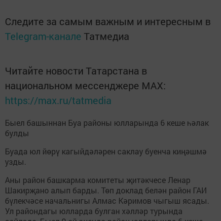
Следите за самым важным и интересным в
Telegram-канале
Татмедиа
Читайте новости Татарстана в
национальном мессенджере MАХ:
https://max.ru/tatmedia
Быел башыннан Буа районы юлларында 6 кеше һәлак
булды
Буада юл йөрү кагыйдәләрен саклау буенча киңәшмә
узды.
Аны район башкарма комитеты җитәкчесе Ленар
Шакирҗано алып барды. Төп доклад белән район ГАИ
бүлекчәсе начальнигы Алмас Кәримов чыгыш ясады.
Ул райондагы юлларда булган хәлләр турында