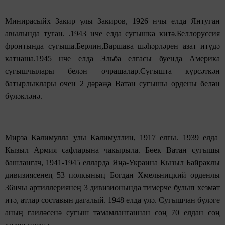
Минирасыйх Закир улы Закиров, 1926 нчы елда Янтуган
авылында туган. .1943 нче елда сугышка китә.Беллоруссия
фронтында сугыша.Берлин,Варшава шәһәрләрен азат итүдә
катнаша.1945 нче елда Эльба елгасы буенда Америка
сугышчылары белән очрашалар.Сугышта күрсәткән
батырлыклары өчен 2 дәрәҗә Ватан сугышы ордены белән
бүләкләнә.
Мирза Кәлимулла улы Кәлимуллин, 1917 елгы. 1939 елда
Кызыл Армия сафларына чакырыла. Бөек Ватан сугышы
башлангач, 1941-1945 елларда Яңа-Украина Кызыл Байраклы
дивизиясенең 53 полкының Богдан Хмельницкий орденлы
36нчы артиллериянең 3 дивизионында тимерче булып хезмәт
итә, атлар составын дагалый. 1948 елда үлә. Сугышчан бүләге
аның гаиләсенә сугыш тәмамланганнан соң 70 елдан соң