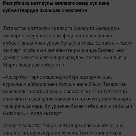
Республика катлаулы хәлләргә хәзер күп кенә
субъектлардан яхшырак әзерләнгән
Татарстан катлаулы хәлләргә башка төбәкләрдән
яхшырак әзерләнгән һәм федерациянең башка
субъектлары өчен үрнәк булырга тиеш. Бу хакта «Идел»
эксперт клубының онлайн-утырышында Бизнес һәм
дәүләт элемтә белгечләре илкүләм лигасы башлыгы
Марат Бәширов хәбәр итте.
«Хәзер без төрле кешеләрне берләштерүче нык
куркыныч әйберләрнең булуын аңлыйбыз. Татарстан
сизелерлек шактый яхшы әзерләнгән. Мин Татарстан
хакимиятен федераль хакимиятләр өчен үрнәк булырга
чакырам, аннары бу үрнәкне бөтен төбәкләргә таратып
булачак», – диде эксперт.
Хәзерге вакытта төбәк элиталары язмыш кочагына
ташланган, шуңа күрә ил буенча, Татарстаннан тыш,