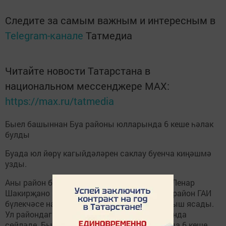
Следите за самым важным и интересным в
Telegram-канале
Татмедиа
Читайте новости Татарстана в
национальном мессенджере MАХ:
https://max.ru/tatmedia
Быел башыннан Буа районы юлларында 6 кеше һәлак
булды
Буада юл йөрү кагыйдәләрен саклау буенча киңәшмә
узды.
Аны район башкарма комитеты җитәкчесе Ленар
Шакирҗано алып барды. Төп доклад белән район ГАИ
бүлекчәсе начальнигы Алмас Кәримов чыгыш ясады.
Ул райондагы юлларда булган хәлләр турында
сөйләде. Быел 9 ай эчендә район юлларында 6 кеше