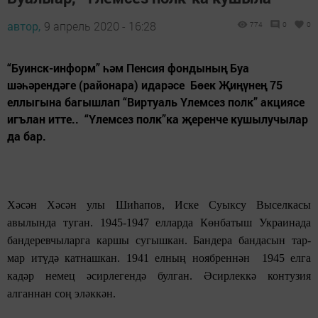
автор,
9 апрель 2020 - 16:28
774
0
0
“Буинск-информ” һәм Пенсия фондының Буа
шәһәрендәге (районара) идарәсе Бөек Җиңүнең 75
еллыгына багышлап “Виртуаль Үлемсез полк” акциясе
игълан итте.. “Үлемсез полк”ка җеренче кушылучылар
да бар.
Хәсән Хәсән улы Шиһапов, Иске Суыксу Выселкасы
авылында туган. 1945-1947 елларда Көнбатыш Украинада
бандеревчыларга каршы сугышкан. Бандера бандасын тар-
мар итүдә катнашкан. 1941 елның ноябреннән 1945 елга
кадәр немец әсирлегендә булган. Әсирлеккә контузия
алганнан соң эләккән.