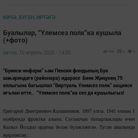
КИЧӘ, БҮГЕН, ИРТӘГӘ
Буалылар, “Үлемсез полк”ка кушыла
(+фото)
автор,
10 апрель 2020 - 14:30
766
0
0
“Буинск-информ” һәм Пенсия фондының Буа
шәһәрендәге (районара) идарәсе Бөек Җиңүнең 75
еллыгына багышлап “Виртуаль Үлемсез полк” акциясе
игълан итте.. “Үлемсез полк”ка сез дә кушылыгыз!
Григорий Дмитриевич Калашников. 1897 елгы. 1941 елның 1
ноябрендә фронтка алына. Сугышчан батырлыклары өчен
Кызыл Йолдыз ордены белән бүләкләнгән. Туган авылында
җирләнгән.