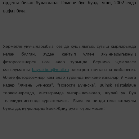
ордены белән бүләкләнә. Гомере буе Буада яши, 2002 елда
вафат була.
Хөрмәтле укучыларыбыз, сез дә кушылыгыз, сугыш кырларында
һәлак булган, яудан кайтып үлгән якыннарыгызның
фоторәсемнәрен һәм алар турында берничә җөмләлек
мәгълүматны
bayrakbua@mail.ru
электрон почтасына җибәрегез.
Әлеге фоторәсемнәр һәм алар турында кечкенә язмалар 9 майга
кадәр “Жизнь Буинска”, “Новости Буинска”, Buinsk Njstalgigue
төркемнәрендә, инстаграмда чыгарылачаклар, шулай ук Буа
телевидениесендә күрсәтеләчәк. Быел ел нинди генә катлаулы
булса да, күңелләрдә Бөек Җиңү рухы сүрелмәсен!