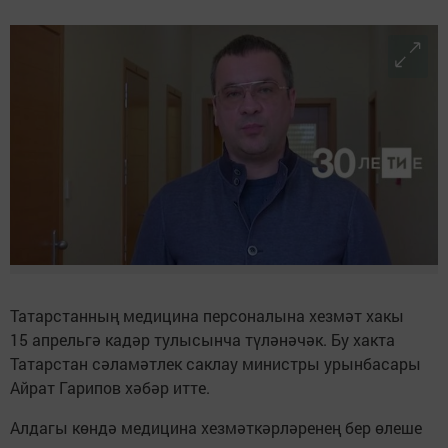
Татарстанның медицина персоналына хезмәт хакы
15 апрельгә кадәр тулысынча түләнәчәк. Бу хакта
Татарстан сәламәтлек саклау министры урынбасары
Айрат Гарипов хәбәр итте.
Алдагы көндә медицина хезмәткәрләренең бер өлеше