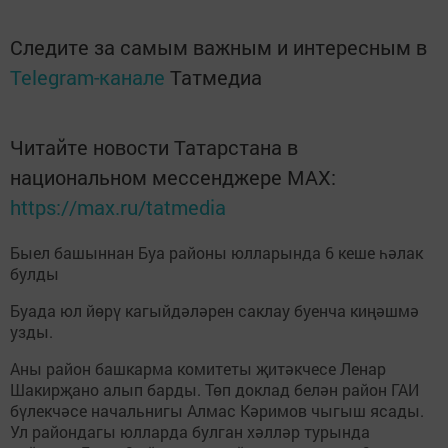
Следите за самым важным и интересным в
Telegram-канале
Татмедиа
Читайте новости Татарстана в
национальном мессенджере MАХ:
https://max.ru/tatmedia
Быел башыннан Буа районы юлларында 6 кеше һәлак
булды
Буада юл йөрү кагыйдәләрен саклау буенча киңәшмә
узды.
Аны район башкарма комитеты җитәкчесе Ленар
Шакирҗано алып барды. Төп доклад белән район ГАИ
бүлекчәсе начальнигы Алмас Кәримов чыгыш ясады.
Ул райондагы юлларда булган хәлләр турында