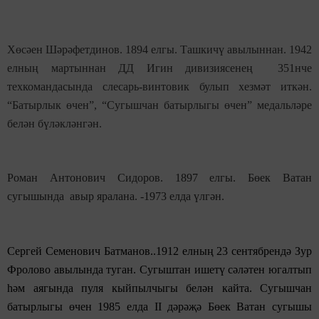
Хөсәен Шәрәфетдинов. 1894 елгы. Ташкичү авылыннан. 1942
елның мартыннан ДД Игин дивизиясенең 351нче
техкомандасында слесарь-винтовик булып хезмәт иткән.
“Батырлык өчен”, “Сугышчан батырлыгы өчен” медальләре
белән бүләкләнгән.
Роман Антонович
Сидоров
.
1897
елгы. Бөек Ватан
сугышында авыр яралана. -1973 елда үлгән.
Сергей Семенович
Батманов
.
.1912
елның 23 сентябрендә Зур
Фролово авылында туган
.
Сугыштан ишетү сәләтен югалтып
һәм аягында пуля кыйпылчыгы белән кайта. Сугышчан
батырлыгы өчен 1985 елда II дәрәҗә Бөек Ватан сугышы