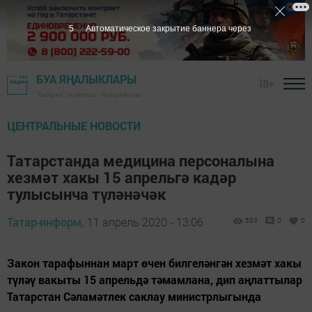
4
Автоматическое закрытие баннера через
БУА ЯҢАЛЫКЛАРЫ
18+
"Байрак" газетасы - Буа районы
ЦЕНТРАЛЬНЫЕ НОВОСТИ
Татарстанда медицина персоналына
хезмәт хакы 15 апрельгә кадәр
тулысынча түләнәчәк
Татар-информ,
11 апрель 2020 - 13:06
593
0
0
Закон тарафыннан март өчен билгеләнгән хезмәт хакы
түләү вакыты 15 апрельдә тәмамлана, дип аңлаттылар
Татарстан Сәламәтлек саклау министрлыгында