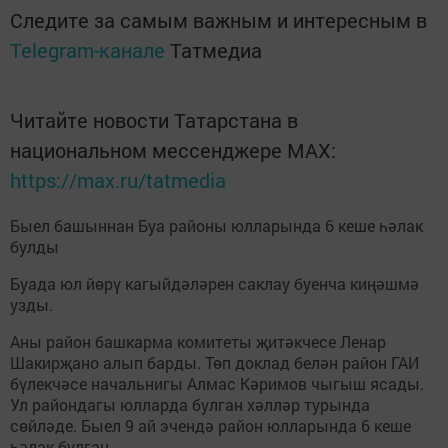
Следите за самым важным и интересным в
Telegram-канале
Татмедиа
Читайте новости Татарстана в
национальном мессенджере MАХ:
https://max.ru/tatmedia
Быел башыннан Буа районы юлларында 6 кеше һәлак
булды
Буада юл йөрү кагыйдәләрен саклау буенча киңәшмә
узды.
Аны район башкарма комитеты җитәкчесе Ленар
Шакирҗано алып барды. Төп доклад белән район ГАИ
бүлекчәсе начальнигы Алмас Кәримов чыгыш ясады.
Ул райондагы юлларда булган хәлләр турында
сөйләде. Быел 9 ай эчендә район юлларында 6 кеше
һәлак булган.