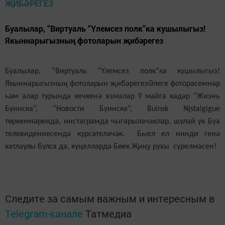
Буалылар, “Виртуаль “Үлемсез полк”ка кушылыгыз!
Якыннарыгызның фотоларын җибәрегез
Буалылар, “Виртуаль “Үлемсез полк”ка кушылыгыз!
Якыннарыгызның фотоларын җибәрегезӘлеге фоторәсемнәр
һәм алар турында кечкенә язмалар 9 майга кадәр “Жизнь
Буинска”, “Новости Буинска”, Buinsk Njstalgigue
төркемнәрендә, инстаграмда чыгарылачаклар, шулай ук Буа
телевидениесендә күрсәтеләчәк. Быел ел нинди генә
катлаулы булса да, күңелләрдә Бөек Җиңү рухы сүрелмәсен!
Следите за самым важным и интересным в
Telegram-канале
Татмедиа