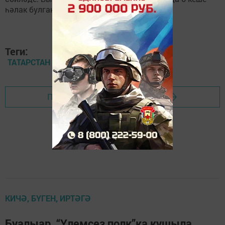
һәлак булган.
Теги:
ТАТАРСТАН
Перейти на страницу новости
КИЧӘ, БҮГЕН, ИРТӘГӘ
Буалыар, “Үлемсез полк”ка кушыла