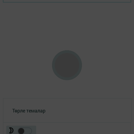
Төрле темалар