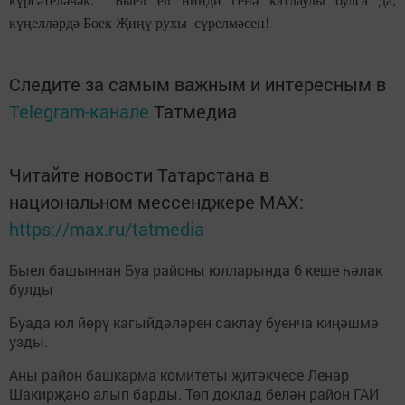
күрсәтеләчәк. Быел ел нинди генә катлаулы булса да,
күңелләрдә Бөек Җиңү рухы сүрелмәсен!
Следите за самым важным и интересным в
Telegram-канале
Татмедиа
Читайте новости Татарстана в
национальном мессенджере MАХ:
https://max.ru/tatmedia
Быел башыннан Буа районы юлларында 6 кеше һәлак
булды
Буада юл йөрү кагыйдәләрен саклау буенча киңәшмә
узды.
Аны район башкарма комитеты җитәкчесе Ленар
Шакирҗано алып барды. Төп доклад белән район ГАИ