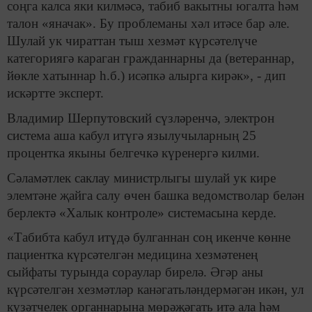
соңга калса яки килмәсә, табиб вакытны югалта һәм
талон «яначак». Бу проблеманы хәл итәсе бар әле.
Шулай ук чираттан тыш хезмәт күрсәтелүче
категориягә караган гражданнарны да (ветераннар,
йөкле хатыннар һ.б.) исәпкә алырга кирәк», - дип
искәртте эксперт.
Владимир Шерпутовский сүзләренчә, электрон
система аша кабул итүгә язылучыларның 25
процентка якыны белгечкә күренергә килми.
Сәламәтлек саклау министрлыгы шулай ук кире
элемтәне җайга салу өчен башка ведомстволар белән
берлектә «Халык контроле» системасына керде.
«Табибта кабул итүдә булганнан соң икенче көнне
пациентка күрсәтелгән медицина хезмәтенең
сыйфаты турында сораулар бирелә. Әгәр аны
күрсәтелгән хезмәтләр канәгатьләндермәгән икән, ул
күзәтчелек органнарына мөрәҗәгать итә ала һәм