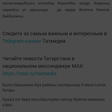
коллегаларыбызга игътибар бирәсебез килде. Аларның
һәркайсы үз урынында, - ди идарә белгече Рамилә
Хәйбуллина.
Следите за самым важным и интересным в
Telegram-канале
Татмедиа
Читайте новости Татарстана в
национальном мессенджере MАХ:
https://max.ru/tatmedia
Быел башыннан Буа районы юлларында 6 кеше һәлак
булды
Буада юл йөрү кагыйдәләрен саклау буенча киңәшмә
узды.