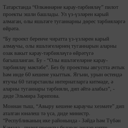
Татарстанда “Өлкәннәрне карау-тәрбияләү” пилот
проекты эшли башлады. Ул үз-үзләрен карый
алмаган, олы яшьтәге туганнарны дөрес тәрбияләргә
өйрәтә.
“Бу проект беренче чиратта үз-үзләрен карый
алмаучы, олы яшьтәгеләрнең туганнарын аларны
озак вакыт карау-тәрбияләүгә өйрәтүгә
багышланган. Бу - “Олы яшьтәгеләрне карау-
тәрбияләү мәктәбе”. Без бу проектны августта ачтык
һәм инде 60 кешене укыттык. Ягъни, урын өстендә
ятучы 60 татарстанлы интернатларга китмәде, ә
аларны туганнары тәрбияли, дип әйтә алабыз”, -
диде Эльмира Зарипова.
Моннан тыш, “Авыру кешене караучы хезмәте” дип
аталган юнәлеш тә үсә, диде министр.
“Республиканың ике районында - Зәйдә һәм Түбән
Камада - пилот проекты буларак эшләп китте.