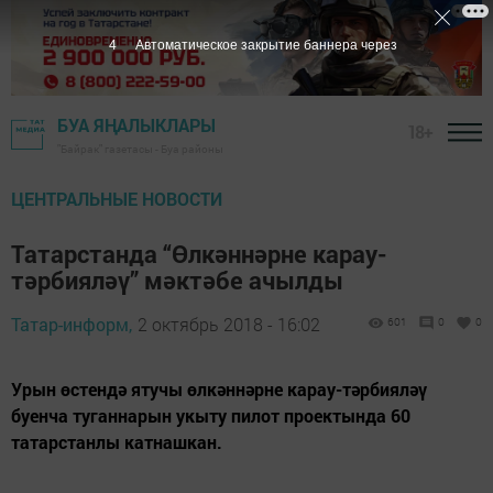
3
Автоматическое закрытие баннера через
БУА ЯҢАЛЫКЛАРЫ
18+
"Байрак" газетасы - Буа районы
ЦЕНТРАЛЬНЫЕ НОВОСТИ
Татарстанда “Өлкәннәрне карау-
тәрбияләү” мәктәбе ачылды
Татар-информ,
2 октябрь 2018 - 16:02
601
0
0
Урын өстендә ятучы өлкәннәрне карау-тәрбияләү
буенча туганнарын укыту пилот проектында 60
татарстанлы катнашкан.