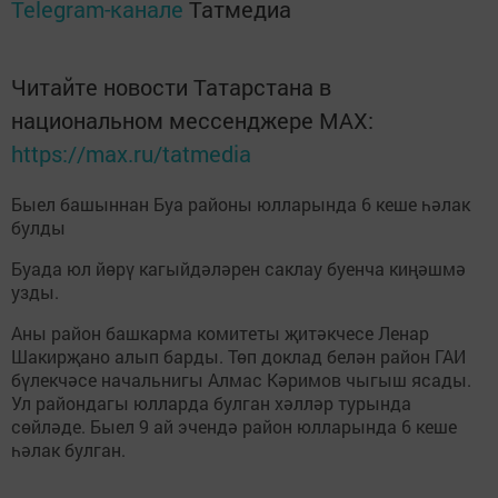
Telegram-канале
Татмедиа
Читайте новости Татарстана в
национальном мессенджере MАХ:
https://max.ru/tatmedia
Быел башыннан Буа районы юлларында 6 кеше һәлак
булды
Буада юл йөрү кагыйдәләрен саклау буенча киңәшмә
узды.
Аны район башкарма комитеты җитәкчесе Ленар
Шакирҗано алып барды. Төп доклад белән район ГАИ
бүлекчәсе начальнигы Алмас Кәримов чыгыш ясады.
Ул райондагы юлларда булган хәлләр турында
сөйләде. Быел 9 ай эчендә район юлларында 6 кеше
һәлак булган.