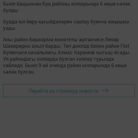
Быел башыннан Буа районы юлларында 6 кеше һәлак
булды
Буада юл йөрү кагыйдәләрен саклау буенча киңәшмә
узды.
Аны район башкарма комитеты җитәкчесе Ленар
Шакирҗано алып барды. Төп доклад белән район ГАИ
бүлекчәсе начальнигы Алмас Кәримов чыгыш ясады.
Ул райондагы юлларда булган хәлләр турында
сөйләде. Быел 9 ай эчендә район юлларында 6 кеше
һәлак булган.
Перейти на страницу новости