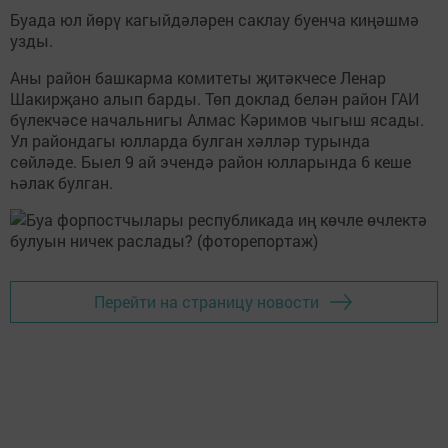
Буада юл йөрү кагыйдәләрен саклау буенча киңәшмә
узды.
Аны район башкарма комитеты җитәкчесе Ленар
Шакирҗано алып барды. Төп доклад белән район ГАИ
бүлекчәсе начальнигы Алмас Кәримов чыгыш ясады.
Ул райондагы юлларда булган хәлләр турында
сөйләде. Быел 9 ай эчендә район юлларында 6 кеше
һәлак булган.
Перейти на страницу новости