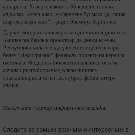
ашырыла. Хәзерге вакытта 36 кешене гаиләгә
алдылар. Бүген алар, үзләренеке булмаса да, гаилә
шартларында яши”, - диде Эльмира Зарипова.
Дәүләт мондый гаиләләргә матди яктан ярдәм итә.
Башланган барлык проектлар да дәвам итәчәк.
Республика киләсе елда үзенең инициативалары
белән “Демография” федераль проектына керергә
өметләнә. Федераль бюджеттан алынган өстәмә
акчалар республиканың өлкән яшьтәге
гражданнарына тагын да күбрәк файда китерә
алачак.
Мәгълүмат «Татар-информ»нан алынды.
Следите за самым важным и интересным в