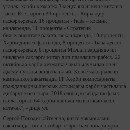
үтәчәк, хәрби хезмәткә 3 меңгә якын кеше китәргә
тиеш. Егетләрнең 39 проценты - Коры җир
гаскәрләрендә, 16 проценты - Һава – космик
көчләрендә, 11 проценты - Стратегик
билгеләнештәге ракета гаскәрләрендә, 10 проценты -
Хәрби диңгез флотында, 8 проценты - Һава десант
гаскәрләрендә, 8 проценты Милли гвардиядә ил
чикләрен сакларга китәр дип планлаштырабыз. 22
октябрьдә хәрби хезмәткә чакырылучылар өчен
җыелу пункты эшли башлый. Көзге чакырылыш
кампаниясе вакытында ТР Хәрби комиссариаты
гражданнарны шефлык астындагы хәрби частьларга
җибәрүне оештыра. 2018 елның көзендә шефлык
ителә торган 64 хәрби частька меңгә якын кеше
китәчәк”, - диде ул.
Сергей Погодин әйтүенчә, көзге чакырылыш
вакытында төп игътибар югары һәм һөнәри урта