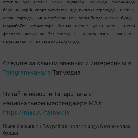
сүтеп-җыюда икенче урын алдылар. Команда соңгысында
беренче, хәрби-спорт эстафетасында, визитка күрсәтүдә – икенче,
аркан тартуда, мини-футболда һәм волейболда өченче булды.
Гомумбәйге нәтиҗәләре буенча икенче урын алган Чистай
форпостчыларыннан безнекеләр 1,5 очкога гына калышты.
Беренчелек – Яшел Үзән командасында.
Следите за самым важным и интересным в
Telegram-канале
Татмедиа
Читайте новости Татарстана в
национальном мессенджере MАХ:
https://max.ru/tatmedia
Быел башыннан Буа районы юлларында 6 кеше һәлак
булды