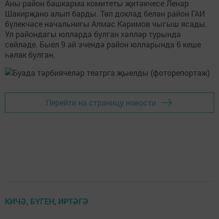
Аны район башкарма комитеты җитәкчесе Ленар
Шакирҗано алып барды. Төп доклад белән район ГАИ
бүлекчәсе начальнигы Алмас Кәримов чыгыш ясады.
Ул райондагы юлларда булган хәлләр турында
сөйләде. Быел 9 ай эчендә район юлларында 6 кеше
һәлак булган.
Перейти на страницу новости
КИЧӘ, БҮГЕН, ИРТӘГӘ