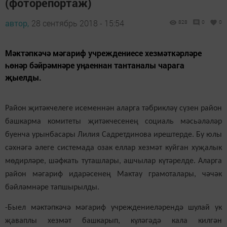
(фоторепортаж)
автор,
28 сентябрь 2018 - 15:54
828
0
0
Мәктәпкәчә мәгариф учреждениесе хезмәткәрләре
һөнәр бәйрәмнәре уңаеннан тантаналы чарага
җыелды.
Район җитәкчелеге исеменнән аларга тәбрикләү сүзен район
башкарма комитеты җитәкчесенең социаль мәсьәләләр
буенча урынбасары Лилия Садретдинова ирештерде. Бу юлы
сәхнәгә әлеге системада озак еллар хезмәт куйган хуҗалык
мөдирләре, шәфкать туташлары, ашчылар күтәрелде. Аларга
район мәгариф идарәсенең Мактау грамоталары, чәчәк
бәйләмнәре тапшырылды.
-Быел мәктәпкәчә мәгариф учреждениеләрендә шулай ук
җаваплы хезмәт башкарып, күләгәдә кала килгән