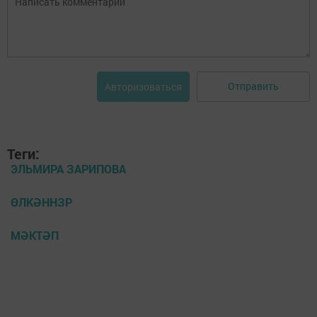
Отправить
Авторизоваться
Теги:
ЭЛЬМИРА ЗАРИПОВА
ӨЛКӘННЗР
МӘКТӘП