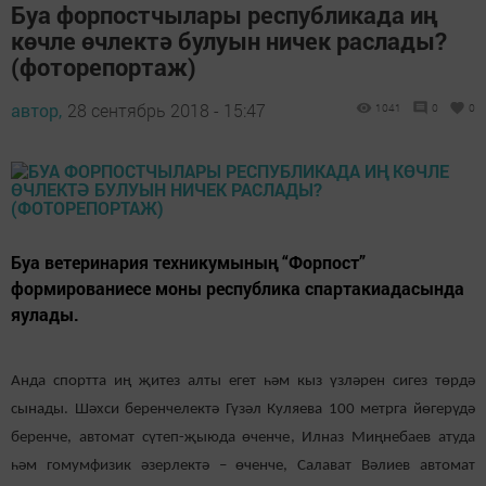
Буа форпостчылары республикада иң
көчле өчлектә булуын ничек раслады?
(фоторепортаж)
автор,
28 сентябрь 2018 - 15:47
1041
0
0
Буа ветеринария техникумының “Форпост”
формированиесе моны республика спартакиадасында
яулады.
Анда спортта иң җитез алты егет һәм кыз үзләрен сигез төрдә
сынады. Шәхси беренчелектә Гүзәл Куляева 100 метрга йөгерүдә
беренче, автомат сүтеп-җыюда өченче, Илназ Миңнебаев атуда
һәм гомумфизик әзерлектә – өченче, Салават Вәлиев автомат