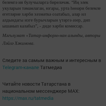
белемгә ия булучыларга биреләчәк. “Иң элек
укуларын тәмамлаган, югары, урта һөнәри белемле
егетләрне хәрби хезмәткә озатабыз, алар ил
алдындагы изге бурычларын үтәргә әзер, дип
ышанып калабыз”, - диде хәрби комиссар.
Мәгълүмат «Татар-информ»нан алынды, авторы
Ләйлә Хәкимова.
Следите за самым важным и интересным в
Telegram-канале
Татмедиа
Читайте новости Татарстана в
национальном мессенджере MАХ:
https://max.ru/tatmedia