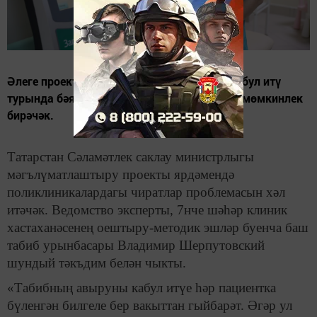
Әлеге проект ведомствога табиблар һәм кабул итү
турында бәяләмәләр, фикерләр җыярга да мөмкинлек
бирәчәк.
Татарстан Сәламәтлек саклау министрлыгы
мәгълүматлаштыру проекты ярдәмендә
поликлиникалардагы чиратлар проблемасын хәл
итәчәк. Ведомство эксперты, 7нче шәһәр клиник
хастаханәсенең оештыру-методик эшләр буенча баш
табиб урынбасары Владимир Шерпутовский
шундый тәкъдим белән чыкты.
«Табибның авыруны кабул итүе һәр пациентка
бүленгән билгеле бер вакыттан гыйбарәт. Әгәр ул