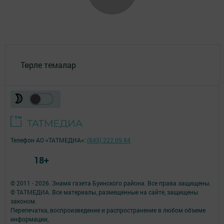
Төрле темалар
Телефон АО «ТАТМЕДИА»:
(843) 222 09 84
18+
© 2011 - 2026. Знамя газета Буинского района. Все права защищены.
© ТАТМЕДИА. Все материалы, размещенные на сайте, защищены
законом.
Перепечатка, воспроизведение и распространение в любом объеме
информации,