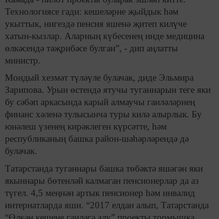
Технологиясе гади: кешеләрне җыйдык һәм
укыттык, нигездә пенсия яшенә җитеп килүче
хатын-кызлар. Аларның күбесенең инде медицина
өлкәсендә тәҗрибәсе булган”, - дип аңлатты
министр.
Мондый хезмәт түләүле булачак, диде Эльмира
Зарипова. Урын өстендә ятучы туганнарын теге яки
бу сәбәп аркасында карый алмаучы гаиләләрнең
финанс хәленә тулысынча туры килә алырлык. Бу
юнәлеш үзенең кирәклеген күрсәтте, һәм
республиканың башка район-шәһәрләрендә дә
булачак.
Татарстанда туганнары башка төбәктә яшәгән яки
якыннары бөтенләй калмаган пенсионерлар да аз
түгел. 4,5 меңнән артык пенсионер һәм инвалид
интернатларда яши. “2017 елдан алып, Татарстанда
“Өлкән кешене гаиләгә алу” проекты тормышка