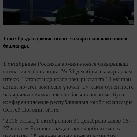
1 октябрьдән армиягә көзге чакырылыш кампаниясе
башланды.
1 октябрьдән Россиядә армиягә көзге чакырылыш
кампаниясе башланды. Ул 31 декабрьгә кадәр дәвам
итәчәк. Татарстанда көзге чакырылышта 18 меңнән
артык ир-егет комиссия үтәчәк. Бу хакта бүген көзге
чакырылыш кампаниясенә багышланган матбугат
конференциясендә республиканың хәрби комиссары
Сергей Погодин әйтте.
“2018 елның 1 октябреннән 31 декабренә кадәр 18-
27 яшьлек Россия гражданнары хәрби хезмәткә
чакырыла. 18 меңнән артык ир-егет комиссия