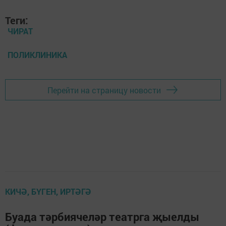
Теги:
ЧИРАТ
ПОЛИКЛИНИКА
Перейти на страницу новости
КИЧӘ, БҮГЕН, ИРТӘГӘ
Буада тәрбиячеләр театрга җыелды