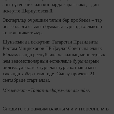
аның үтенече якын көннәрдә каралачак», - дип
искәртте Шерпутовский.
Экспертлар очрашкан тагын бер проблема – тар
белгечләргә язылып булмавы турында халыктан
килгән шикаятьләр.
Шунысын да искәртик: Татарстан Президенты
Рөстәм Миңнеханов ТР Дәүләт Советына еллык
Юлламасында республика халкының министрлык
һәм ведомстволарның өстенлекле бурычларын
билгеләүдә хәзер турыдан-туры катнашачагы
хакында хәбәр иткән иде. Сынау проекты 21
сентябрьдә старт алды.
Мәгълүмат «Татар-информ»нан алынды.
Следите за самым важным и интересным в