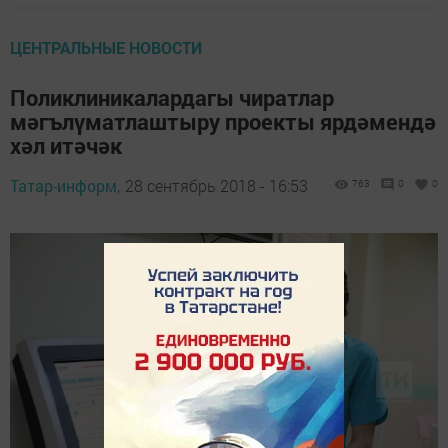
ЦЕНТРАЛЬНЫЕ НОВОСТИ
Поликлиникалардагы чиратлар
мәгълүматлаштыру проекты ярдәмендә
хәл итәчәк
Татар-информ,
28 сентябрь 2018 - 16:53
763
0
0