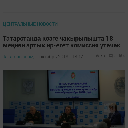
ЦЕНТРАЛЬНЫЕ НОВОСТИ
Татарстанда көзге чакырылышта 18
меңнән артык ир-егет комиссия үтәчәк
Татар-информ,
1 октябрь 2018 - 13:47
616
0
0