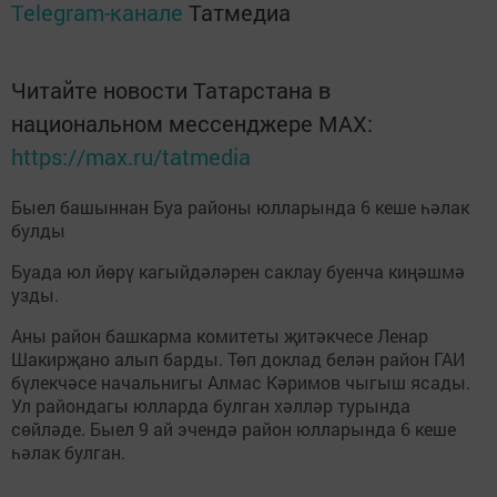
Telegram-канале
Татмедиа
Читайте новости Татарстана в
национальном мессенджере MАХ:
https://max.ru/tatmedia
Быел башыннан Буа районы юлларында 6 кеше һәлак
булды
Буада юл йөрү кагыйдәләрен саклау буенча киңәшмә
узды.
Аны район башкарма комитеты җитәкчесе Ленар
Шакирҗано алып барды. Төп доклад белән район ГАИ
бүлекчәсе начальнигы Алмас Кәримов чыгыш ясады.
Ул райондагы юлларда булган хәлләр турында
сөйләде. Быел 9 ай эчендә район юлларында 6 кеше
һәлак булган.