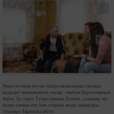
Урын өстендә ятучы татарстанлыларны гаиләдә
калдыру мөмкинлеген саклау - мөһим бурычларның
берсе. Бу хакта Татарстанның Хезмәт, халыкны эш
белән тәэмин итү һәм социаль яклау министры
Эльмира Зарипова әйтте.