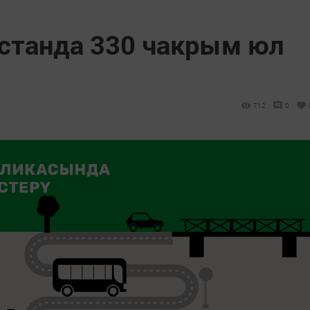
рстанда 330 чакрым юл
712
0