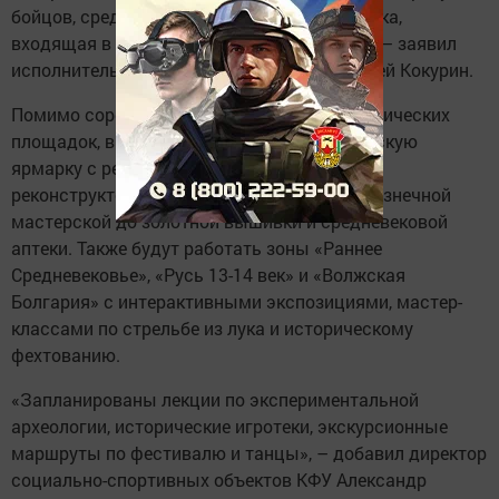
бойцов, среди них девушка из Зеленодольска,
входящая в топ-5 на чемпионатах России», – заявил
исполнительный директор компании Алексей Кокурин.
Помимо соревнований, гостей ждут 7 тематических
площадок, включая масштабную историческую
ярмарку с ремёслами ведущих мастеров-
реконструкторов России, от доспешной и кузнечной
мастерской до золотной вышивки и средневековой
аптеки. Также будут работать зоны «Раннее
Средневековье», «Русь 13-14 век» и «Волжская
Болгария» с интерактивными экспозициями, мастер-
классами по стрельбе из лука и историческому
фехтованию.
«Запланированы лекции по экспериментальной
археологии, исторические игротеки, экскурсионные
маршруты по фестивалю и танцы», – добавил директор
социально-спортивных объектов КФУ Александр