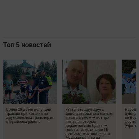
Топ 5 новостей
Более 20 детей получили
«Уступать друг другу,
Народн
травмы при катании на
довольствоваться малым
Буинска
двухколесном транспорте
и жить с умом — вот три
во Все
в Буинском районе
кита, на которых
фестива
держится наш брак», —
(+фото)
говорят отметившие 55-
летие совместной жизни
Мухамадуллины из