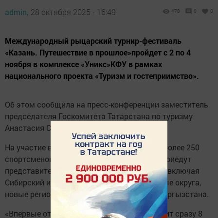
admin,
28 октября 2025 - 16:49
478
0
0
Международный рыцарский турнир-фестиваль
«Казань. Путешествие в прошлое»пройдет с 2 по 4
ноября в комплексе «Уникс»КФУ в рамках
национального проекта «Туризм и гостеприимство».
Об этом сообщила на пресс-конференции заместитель
председателя Госкомитета Татарстана по туризму
Анастасия Софьина.
На участие в турнире зарегистрировалось более 250
спортсменов, среди них взрослые и дети. Приедут
представители из разных регионов России, включая
Сибирский и Дальневосточный федеральные округа,
новые регионы, а также из Казахстана и Кыргызстана.
«Впервые от Республики Татарстан выступит сразу 8