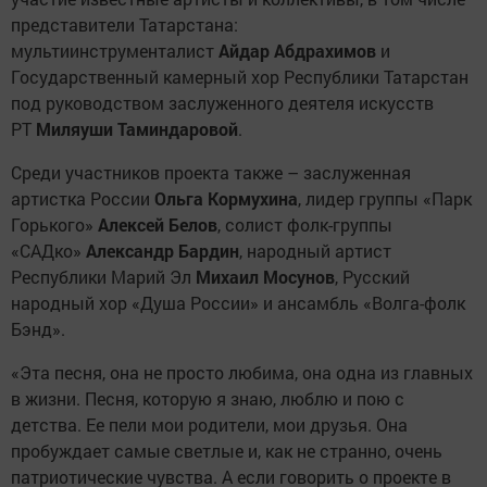
представители Татарстана:
мультиинструменталист
Айдар Абдрахимов
и
Государственный камерный хор Республики Татарстан
под руководством заслуженного деятеля искусств
РТ
Миляуши Таминдаровой
.
Среди участников проекта также – заслуженная
артистка России
Ольга Кормухина
, лидер группы «Парк
Горького»
Алексей Белов
, солист фолк-группы
«САДко»
Александр Бардин
, народный артист
Республики Марий Эл
Михаил Мосунов
, Русский
народный хор «Душа России» и ансамбль «Волга-фолк
Бэнд».
«Эта песня, она не просто любима, она одна из главных
в жизни. Песня, которую я знаю, люблю и пою с
детства. Ее пели мои родители, мои друзья. Она
пробуждает самые светлые и, как не странно, очень
патриотические чувства. А если говорить о проекте в