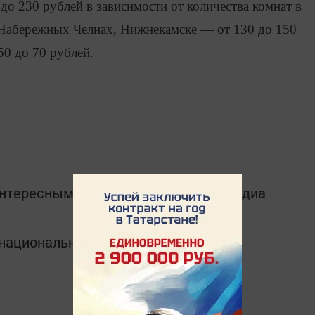
 до 230 рублей в зависимости от количества комнат в
, Набережных Челнах, Нижнекамске — от 130 до 150
50 до 70 рублей.
интересным в
Telegram-канале
Татмедиа
в национальном мессенджере MАХ: