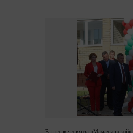
В поселке совхоза «Мамадышский» 