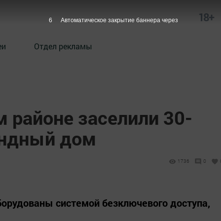
18+
5
Автоматическое закрытие баннера через
еи
Отдел рекламы
районе заселили 30-
ендный дом
1736
0
борудованы системой безключевого доступа,