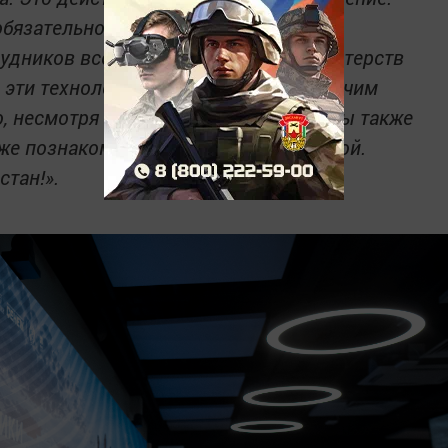
обязательном персональном обучении
рудников всех республиканских министерств
 эти технологии стали реальным рабочим
о, несмотря на интенсивный график, вы также
же познакомиться с нашей республикой.
стан!».