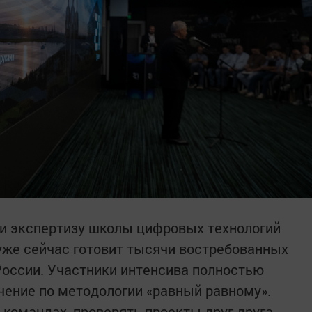
 и экспертизу школы цифровых технологий
 уже сейчас готовит тысячи востребованных
оссии. Участники интенсива полностью
учение по методологии «равный равному».
 командах, проверять проекты друг друга