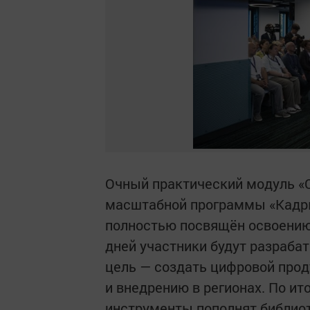
Очный практический модуль «
масштабной программы «Кадры
полностью посвящён освоению 
дней участники будут разраба
цель — создать цифровой прод
и внедрению в регионах. По и
инструменты пополнят библиот