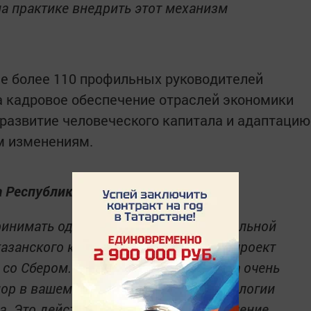
а практике внедрить этот механизм
е более 110 профильных руководителей
а кадровое обеспечение отраслей экономики
 развитие человеческого капитала и адаптацию
м изменениям.
а Республики Татарстан:
ринимать один из модулей образовательной
занского кампуса „Школа 21“. Этот проект
 со Сбером. Сегодня данная площадка очень
ор в вашем обучении сделан на технологии
а. Это действительно важное направление.