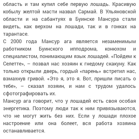
область и там купил себе первую лошадь. Красивую
кобылу желтой масти назвал Сармай. В Ульяновской
области и на сабантуях в Буинске Мансура стали
видеть, как верхом на лошади, так и в гонках на
тарантасе.
С 2000 года Мансур ага является незаменимым
работником Буинского ипподрома, конюхом и
специалистом, понимающим язык лошадей. «Пойдем к
Селетте», – позвал нас хозяин к гнедому скакуну. Как
только открыли дверь, гордый «парень» встретил нас,
взмахнув гривой. «Это я, это я. Вот, пришли писать о
тебе», – сказал хозяин, и нам с трудом удалось
сфотографировать их.
Мансур ага говорит, что у лошадей есть своя особая
энергетика. Поэтому люди так к ним привязываются,
что не могут жить без них. Если у лошади плохое
настроение или она болеет, вся работа хозяина
останавливается.