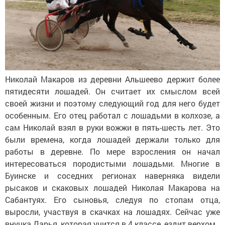
Николай Макаров из деревни Альшеево держит более
пятидесяти лошадей. Он считает их смыслом всей
своей жизни и поэтому следующий год для него будет
особенным. Его отец работал с лошадьми в колхозе, а
сам Николай взял в руки вожжи в пять-шесть лет. Это
были времена, когда лошадей держали только для
работы в деревне. По мере взросления он начал
интересоваться породистыми лошадьми. Многие в
Буинске и соседних регионах наверняка видели
рысаков и скаковых лошадей Николая Макарова на
Сабантуях. Его сыновья, следуя по стопам отца,
выросли, участвуя в скачках на лошадях. Сейчас уже
внучка Дарья, которая учится в 4 классе, ездит верхом.