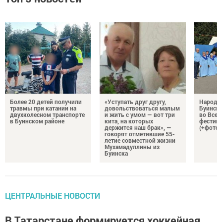
Более 20 детей получили
«Уступать друг другу,
Народн
травмы при катании на
довольствоваться малым
Буинска
двухколесном транспорте
и жить с умом — вот три
во Все
в Буинском районе
кита, на которых
фестива
держится наш брак», —
(+фото)
говорят отметившие 55-
летие совместной жизни
Мухамадуллины из
Буинска
ЦЕНТРАЛЬНЫЕ НОВОСТИ
В Татарстане формируется хоккейная