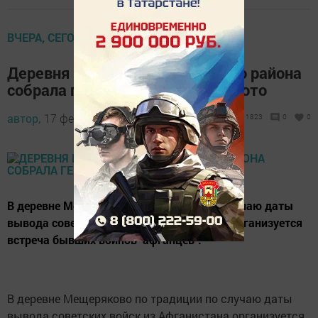
ВЧЕРА, СЕГОДНЯ, ЗАВТРА
Деревня Мещеряково Буинского района
собрала героев Афганистана +фото
автор,
17 февраля 2019 - 17:43
1823
0
0
В деревне Мещеряково по традиции по случаю даты
вывода советских войск из Афганистана организуется
встреча бывших воинов "афганцев".
В деревне Мещеряково по традиции по случаю даты
вывода советских войск из Афганистана организуется