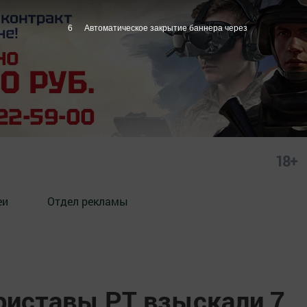
5
Автоматическое закрытие баннера через
18+
еи
Отдел рекламы
приставы РТ взыскали 7