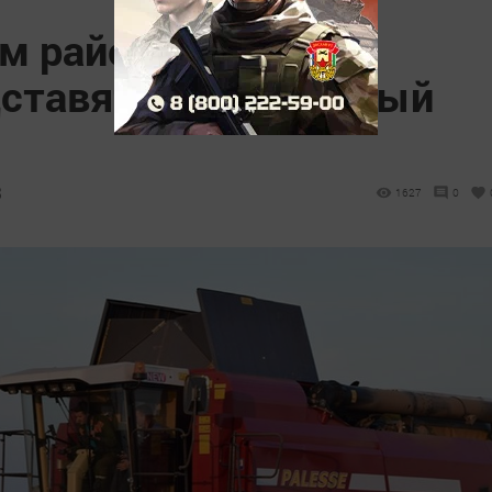
м районе аграриям
дставят газомоторный
3
1627
0