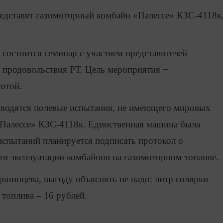
редставят газомоторный комбайн «Палессе» КЗС-4118к
 состоится семинар с участием представителей
и продовольствия РТ. Цель мероприятия −
ботой.
оводятся полевые испытания, не имеющего мировых
«Палессе» КЗС-4118к. Единственная машина была
 испытаний планируется подписать протокол о
ти эксплуатации комбайнов на газомоторном топливе.
ршинцева, выгоду объяснять не надо: литр солярки
 топлива – 16 рублей.