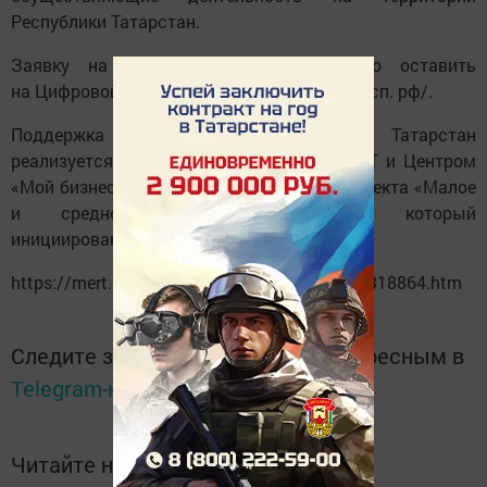
Республики Татарстан.
Заявку на участие в ярмарке можно оставить
на Цифровой платформе МСП. РФ https://мсп. рф/.
Поддержка самозанятых в Республике Татарстан
реализуется Министерством экономики РТ и Центром
«Мой бизнес» в рамках национального проекта «Малое
и среднее предпринимательство», который
инициирован Президентом России.
https://mert. tatarstan. ru/index. htm/news/2318864.htm
Следите за самым важным и интересным в
Telegram-канале
Татмедиа
Читайте новости Татарстана в