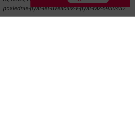
poslednie-pyat-let-uvelicilis-v-pyat-raz-5950452
Следите за самым важным и интересным в
Telegram-канале
Татмедиа
Читайте новости Татарстана в
национальном мессенджере MАХ:
https://max.ru/tatmedia
Перейти на страницу новости