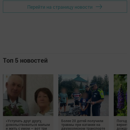
Перейти на страницу новости
Топ 5 новостей
«Уступать друг другу,
Более 20 детей получили
Погода 
довольствоваться малым
травмы при катании на
вернетс
и жить с умом — вот три
двухколесном транспорте
дождли