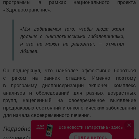
программы в рамках национального проекта
«Здравоохранение».
«Мы добиваемся того, чтобы люди жили
дольше с онкологическими заболеваниями,
и это не может не радовать», — отметил
Абашев.
Он подчеркнул, что наиболее эффективно бороться
с раком на ранних стадиях. Именно поэтому
в программу диспансеризации включен комплекс
анализов и обследований для разных возрастных
групп, нацеленный на своевременное выявление
предраковых состояний и онкологических заболеваний
для начала своевременного лечения.
Все новости Татарстана - здесь
Подробнее: https://www. tatar-inform.
ru/news/zatraty-na-ximioterapiyu-v-tatarstane-za-
Подпишитесь