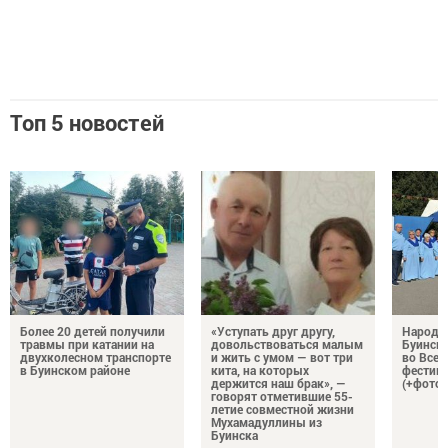
Топ 5 новостей
Более 20 детей получили
«Уступать друг другу,
Народн
травмы при катании на
довольствоваться малым
Буинска
двухколесном транспорте
и жить с умом — вот три
во Все
в Буинском районе
кита, на которых
фестива
держится наш брак», —
(+фото)
говорят отметившие 55-
летие совместной жизни
Мухамадуллины из
Буинска