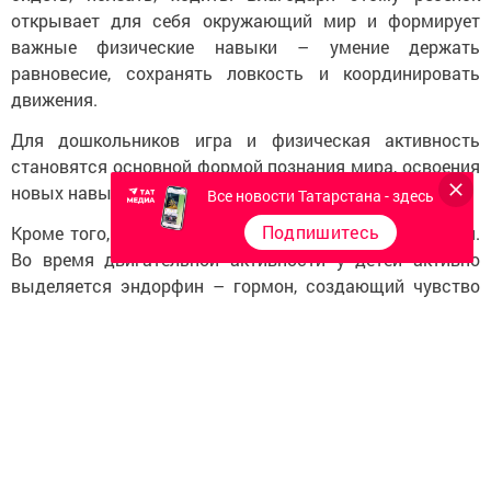
открывает для себя окружающий мир и формирует
важные физические навыки – умение держать
равновесие, сохранять ловкость и координировать
движения.
Для дошкольников игра и физическая активность
становятся основной формой познания мира, освоения
новых навыков и полноценного роста.
Все новости Татарстана - здесь
Подпишитесь
Кроме того, важную роль играет внутренняя биохимия.
Во время двигательной активности у детей активно
выделяется эндорфин – гормон, создающий чувство
радости и удовольствия.
«Этот внутренний стимул заставляет ребенка получать
радость от движений и способствует поддержанию
позитивного эмоционального состояния», – пояснил
врач Республиканского центра общественного
здоровья и медицинской профилактики Никита
Чумарев.