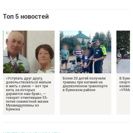
Топ 5 новостей
«Уступать друг другу,
Более 20 детей получили
В Буинс
довольствоваться малым
травмы при катании на
спортс
и жить с умом — вот три
двухколесном транспорте
казанск
кита, на которых
в Буинском районе
«УРАМ»
держится наш брак», —
говорят отметившие 55-
летие совместной жизни
Мухамадуллины из
Буинска