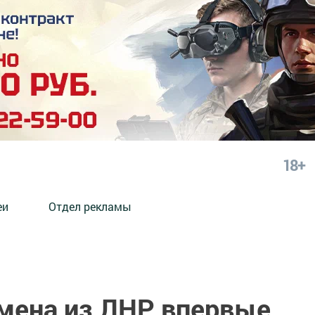
18+
еи
Отдел рекламы
мена из ЛНР впервые