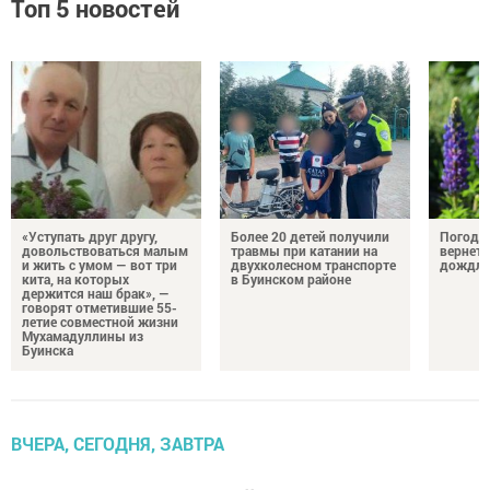
Топ 5 новостей
«Уступать друг другу,
Более 20 детей получили
Погода 
довольствоваться малым
травмы при катании на
вернетс
и жить с умом — вот три
двухколесном транспорте
дождли
кита, на которых
в Буинском районе
держится наш брак», —
говорят отметившие 55-
летие совместной жизни
Мухамадуллины из
Буинска
ВЧЕРА, СЕГОДНЯ, ЗАВТРА