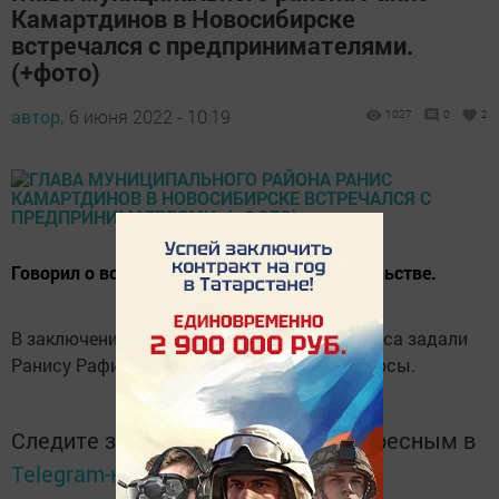
Камартдинов в Новосибирске
встречался с предпринимателями.
(+фото)
автор,
6 июня 2022 - 10:19
1027
0
2
Говорил о возможностях в предпринимательстве.
В заключение встречи представители бизнеса задали
Ранису Рафисовичу интересующие их вопросы.
Следите за самым важным и интересным в
Telegram-канале
Татмедиа