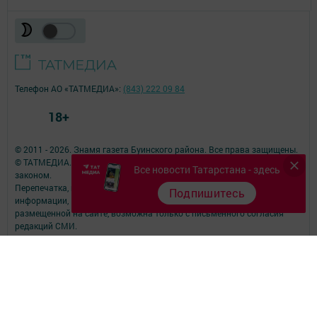
Телефон АО «ТАТМЕДИА»:
(843) 222 09 84
18+
© 2011 - 2026. Знамя газета Буинского района. Все права защищены.
© ТАТМЕДИА. Все материалы, размещенные на сайте, защищены
Все новости Татарстана - здесь
законом.
Перепечатка, воспроизведение и распространение в любом объеме
Подпишитесь
информации,
размещенной на сайте, возможна только с письменного согласия
редакций СМИ.
При поддержке Республиканского агентства по печати и массовым
коммуникациям.
Наименование СМИ: Байрак (Знамя)
№ свидетельства о регистрации СМИ, дата: Эл № ФС77-90212 от 07
октября 2025 года
выдано Федеральной службой по надзору в сфере связи,
информационных технологий и массовых коммуникаций