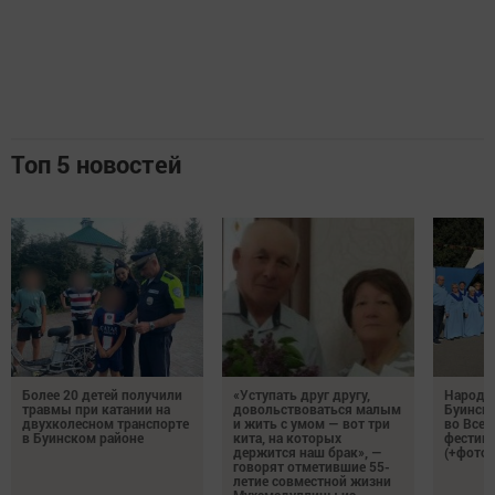
Топ 5 новостей
Более 20 детей получили
«Уступать друг другу,
Народн
травмы при катании на
довольствоваться малым
Буинска
двухколесном транспорте
и жить с умом — вот три
во Все
в Буинском районе
кита, на которых
фестива
держится наш брак», —
(+фото)
говорят отметившие 55-
летие совместной жизни