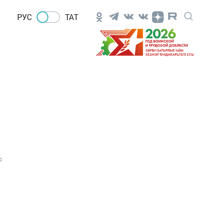
РУС
ТАТ
0