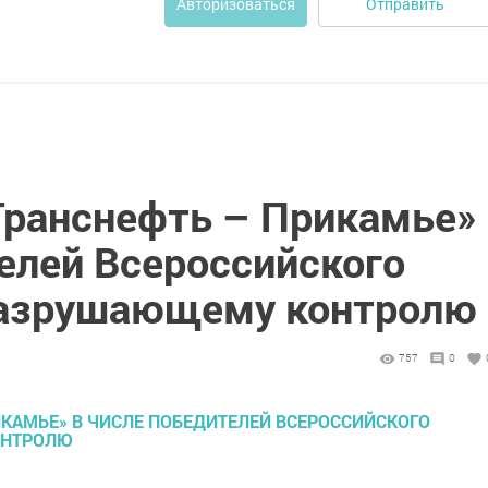
Отправить
Авторизоваться
Транснефть – Прикамье»
елей Всероссийского
разрушающему контролю
757
0