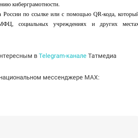
ению киберграмотности.
 России по ссылке или с помощью QR-кода, которы
МФЦ, социальных учреждениях и других места
интересным в
Telegram-канале
Татмедиа
в национальном мессенджере MАХ: