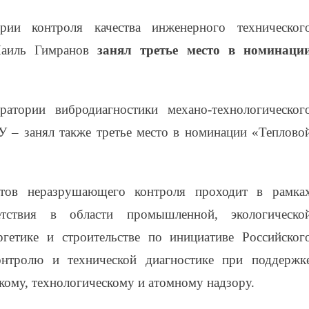
ории контроля качества инженерного техническог
аиль Гимранов
занял третье место в номинаци
атории вибродиагностики механо-технологическог
 – занял также третье место в номинации «Теплово
стов неразрушающего контроля проходит в рамка
тствия в области промышленной, экологическо
ргетике и строительстве по инициативе Российског
нтролю и технической диагностике при поддержк
кому, технологическому и атомному надзору.