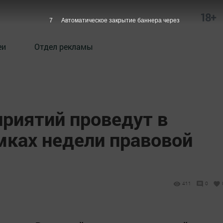
18+
6
Автоматическое закрытие баннера через
еи
Отдел рекламы
приятий проведут в
мках недели правовой
411
0