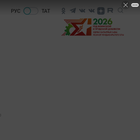
РУС
ТАТ
0