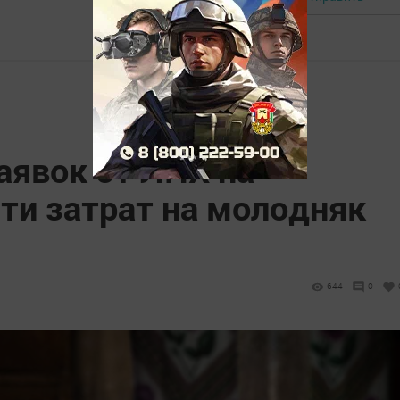
аявок от ЛПХ на
ти затрат на молодняк
644
0