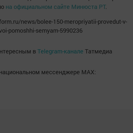
но
н
а официальном сайте Минюста РТ
.
form.ru/news/bolee-150-meropriyatii-provedut-v-
vovoi-pomoshhi-semyam-5990236
интересным в
Telegram-канале
Татмедиа
в национальном мессенджере MАХ: