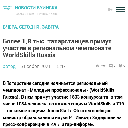
НОВОСТИ БУИНСКА
18+
Газета "Знамя" - Буинский район
ВЧЕРА, СЕГОДНЯ, ЗАВТРА
Более 1,8 тыс. татарстанцев примут
участие в региональном чемпионате
WorldSkills Russia
автор,
15 ноября 2021 - 15:47
796
0
0
В Татарстане сегодня начинается региональный
чемпионат «Молодые профессионалы» (WorldSkills
Russia). В нем примут участие 1803 конкурсанта, в том
числе 1084 человека по компетенциям WorldSkills и 719
– по компетенциям JuniorSkills. Об этом сообщил
министр образования и науки РТ Ильсур Хадиуллин на
пресс-конференции в ИА «Татар-информ».