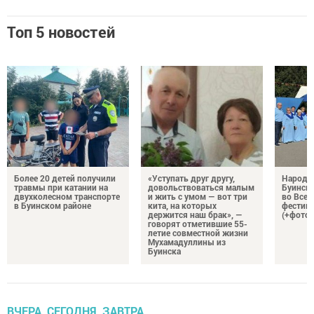
Топ 5 новостей
Более 20 детей получили
«Уступать друг другу,
Народн
травмы при катании на
довольствоваться малым
Буинска
двухколесном транспорте
и жить с умом — вот три
во Все
в Буинском районе
кита, на которых
фестива
держится наш брак», —
(+фото)
говорят отметившие 55-
летие совместной жизни
Мухамадуллины из
Буинска
ВЧЕРА, СЕГОДНЯ, ЗАВТРА