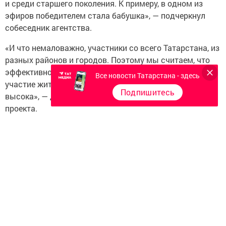
и среди старшего поколения. К примеру, в одном из
эфиров победителем стала бабушка», — подчеркнул
собеседник агентства.
«И что немаловажно, участники со всего Татарстана, из
разных районов и городов. Поэтому мы считаем, что
эффективность конкурса (как способа стимулировать
Все новости Татарстана - здесь
участие жителей республики в переписи — прим. Т-и)
Подпишитесь
высока», — добавил представитель организаторов
проекта.
С 1 по 14 ноября каждый татарстанец,
поучаствовавший во Всероссийской переписи
населения, может получить новый смартфон.
Ежедневно в 20.00 в прямом эфире
в сообществе
«Народный Татарстан»
в социальной сети «ВКонтакте»
при помощи специального программного обеспечения
организаторы акции определяют двоих владельцев
iPhone 13.