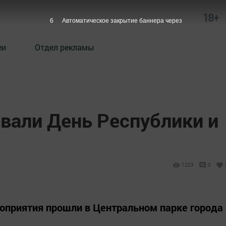
18+
5
Автоматическое закрытие баннера через
еи
Отдел рекламы
вали День Республики и
1223
0
оприятия прошли в Центральном парке города