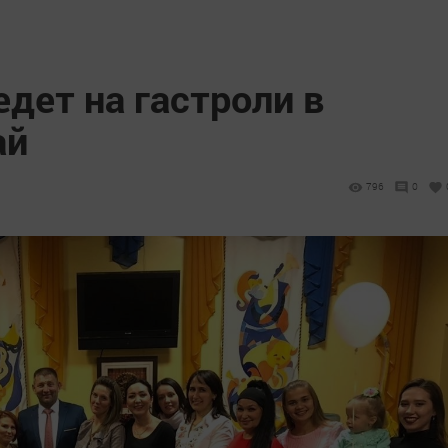
едет на гастроли в
ай
796
0