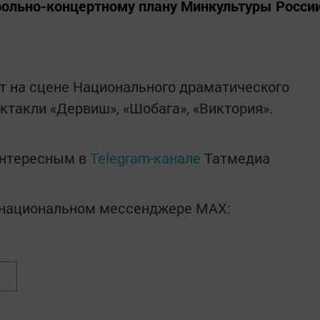
рольно-концертному плану Минкультуры Росси
т на сцене Национального драматического
ектакли «Дервиш», «Шобага», «Виктория».
интересным в
Telegram-канале
Татмедиа
в национальном мессенджере MАХ: