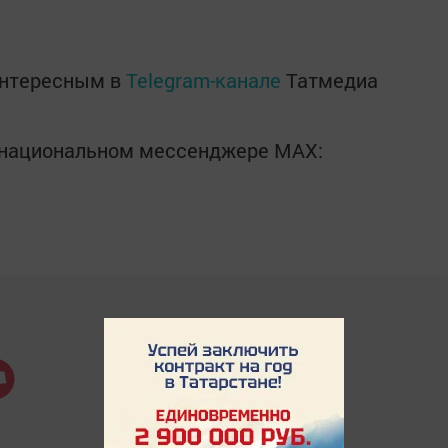
интересным в
Telegram-канале
Татмедиа
в национальном мессенджере MАХ: