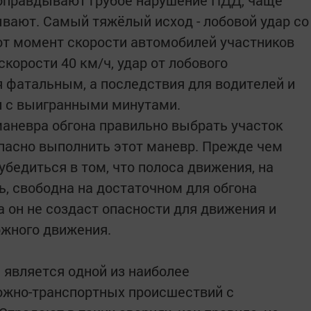
 оправдывают грубое нарушение ПДД, чаще
дывают. Самый тяжёлый исход - лобовой удар со
от момент скорости автомобилей участников
корости 40 км/ч, удар от лобового
 фатальным, а последствия для водителей и
и с выигранными минутами.
аневра обгона правильно выбрать участок
опасно выполнить этот маневр. Прежде чем
убедиться в том, что полоса движения, на
ь, свободна на достаточном для обгона
а он не создаст опасности для движения и
ожного движения.
 является одной из наиболее
ожно-транспортных происшествий с