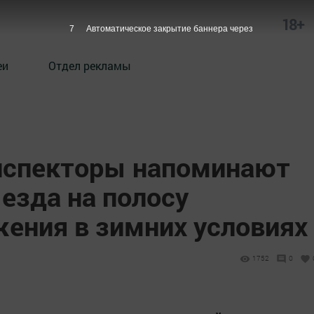
18+
6
Автоматическое закрытие баннера через
еи
Отдел рекламы
нспекторы напоминают
езда на полосу
жения в зимних условиях
1752
0