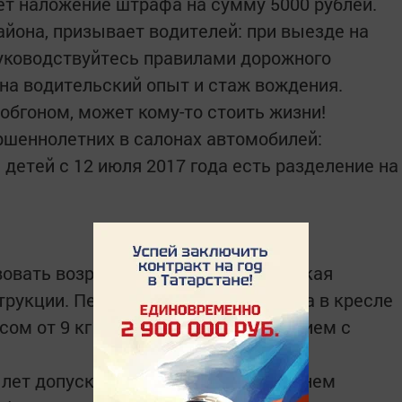
ет наложение штрафа на сумму 5000 рублей.
айона, призывает водителей: при выезде на
уководствуйтесь правилами дорожного
 на водительский опыт и стаж вождения.
обгоном, может кому-то стоить жизни!
ршеннолетних в салонах автомобилей:
детей с 12 июля 2017 года есть разделение на
овать возрасту и весу ребенка – такая
рукции. Перевозка грудного ребенка в кресле
сом от 9 кг будет являться нарушением с
 лет допускается перевозить на заднем