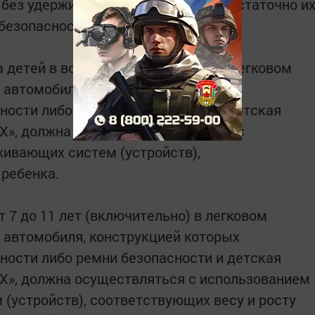
 без удерживающего устройства, достаточно и
безопасности.
ка детей в возрасте младше 7 лет в легковом
о автомобиля, конструкцией которых
ости либо ремни безопасности и детская
», должна осуществляться только с
ивающих систем (устройств),
 ребенка.
т 7 до 11 лет (включительно) в легковом
о автомобиля, конструкцией которых
ости либо ремни безопасности и детская
X», должна осуществляться с использованием
(устройств), соответствующих весу и росту