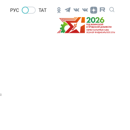
РУС
ТАТ
0