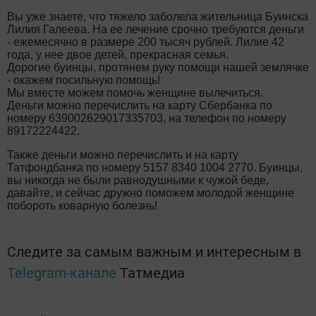
Вы уже знаете, что тяжело заболела жительница Буинска
Лилия Галеева. На ее лечение срочно требуются деньги
- ежемесячно в размере 200 тысяч рублей. Лилие 42
года, у нее двое детей, прекрасная семья.
Дорогие буинцы, протянем руку помощи нашей землячке
- окажем посильную помощь!
Мы вместе можем помочь женщине вылечиться.
Деньги можно перечислить на карту Сбербанка по
номеру 639002629017335703, на телефон по номеру
89172224422.
Также деньги можно перечислить и на карту
Татфондбанка по номеру 5157 8340 1004 2770. Буинцы,
вы никогда не были равнодушными к чужой беде,
давайте, и сейчас дружно поможем молодой женщине
побороть коварную болезнь!
Следите за самым важным и интересным в
Telegram-канале
Татмедиа