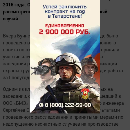
2016 года. Одним из ключевых вопросов,
рассмотренных на заседании, стал несчастный
случай...
Вчера Буинском машиностроительном заводе было
проведено выездное заседание Координационного
совета по охране труда, в работе заседания приняли
участие члены Координационного совета. На
заседании рассматривались вопросы организации
охраны труда подведение итогов за 2015 год и работа
за I полугодие 2016 года.
Одним из ключевых вопросов, рассмотренных на
заседании, стал несчастный случай произошедший в
ООО «БМЗ» 6 июня 2016 года. Зам. Главного инженера
Сергейчев С.М. ознакомил комиссию с результатами
проведенного расследования и принятыми мерами по
недопущению несчастных случаев на производстве.