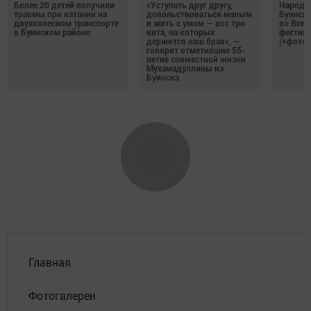
Более 20 детей получили
«Уступать друг другу,
Народн
травмы при катании на
довольствоваться малым
Буинска
двухколесном транспорте
и жить с умом — вот три
во Все
в Буинском районе
кита, на которых
фестива
держится наш брак», —
(+фото)
говорят отметившие 55-
летие совместной жизни
Мухамадуллины из
Буинска
Главная
Фотогалереи