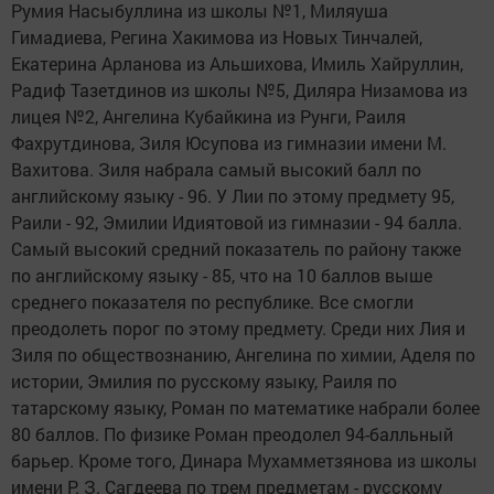
Румия Насыбуллина из школы №1, Миляуша
Гимадиева, Регина Хакимова из Новых Тинчалей,
Екатерина Арланова из Альшихова, Имиль Хайруллин,
Радиф Тазетдинов из школы №5, Диляра Низамова из
лицея №2, Ангелина Кубайкина из Рунги, Раиля
Фахрутдинова, Зиля Юсупова из гимназии имени М.
Вахитова. Зиля набрала самый высокий балл по
английскому языку - 96. У Лии по этому предмету 95,
Раили - 92, Эмилии Идиятовой из гимназии - 94 балла.
Самый высокий средний показатель по району также
по английскому языку - 85, что на 10 баллов выше
среднего показателя по республике. Все смогли
преодолеть порог по этому предмету. Среди них Лия и
Зиля по обществознанию, Ангелина по химии, Аделя по
истории, Эмилия по русскому языку, Раиля по
татарскому языку, Роман по математике набрали более
80 баллов. По физике Роман преодолел 94-балльный
барьер. Кроме того, Динара Мухамметзянова из школы
имени Р. З. Сагдеева по трем предметам - русскому