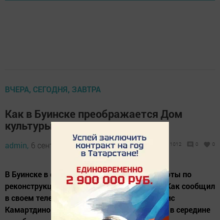
ВЧЕРА, СЕГОДНЯ, ЗАВТРА
Как в Буинске преображается Дом
культуры по нацпроекту
admin,
6 сентября 2023 - 10:38
1012
0
0
В Буинске в финальную стадию вышли работы по
реконструкции районного Дома культуры. Как сообщил
в своем телеграм-канале глава района Ранис
Камартдинов, открыть объект планируется в середине