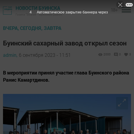
НОВОСТИ БУИНСКА
18+
2
Автоматическое закрытие баннера через
Газета "Знамя" - Буинский район
ВЧЕРА, СЕГОДНЯ, ЗАВТРА
Буинский сахарный завод открыл сезон
admin,
6 сентября 2023 - 11:51
2000
0
3
В мероприятии принял участие глава Буинского района
Ранис Камартдинов.