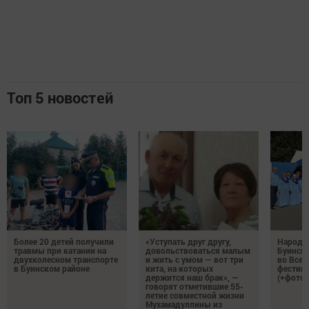
Топ 5 новостей
Более 20 детей получили
«Уступать друг другу,
Народн
травмы при катании на
довольствоваться малым
Буинска
двухколесном транспорте
и жить с умом — вот три
во Все
в Буинском районе
кита, на которых
фестива
держится наш брак», —
(+фото)
говорят отметившие 55-
летие совместной жизни
Мухамадуллины из