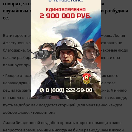
говорит, что осталась жива лишь благодаря
случайным людям, которые увидели огонь и разбудили
ее.
В эти горестные дни многие буинцы спешат ей на помощь. Лилия
Афлетуновна со слезами на глазах говорит, что она безгранично
благодарна. Сегодня соседи, знакомые и совсем незнакомые люди
начали разбирать кровлю ее дома. А на собранные деньги она
планирует приобрести строительные материалы.
- Говорю от всего сердца, в этом мире, оказывается, так много
неравнодушных к чужой беде людей. Когда с дрожью в теле
решилась зайти в почерневший дом, там вставляли окна. Я ничего
не смогла сказать, только слезы меня душили. Спасибо вам, люди,
пусть за добро вам воздастся сторицей. Для меня ценно каждое
доброе слово, - говорит она.
Лилии Зиятдиновой неудобно просить открыто помощи в наше
непростое время. Буинцы никогда не были равнодушны к чужой