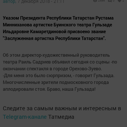
автор,
7 декабря 2018 - 21:11
2486
0
2
Указом Президента Республики Татарстан Рустама
Минниханова артистке Буинского театра Гульзаде
Ильдаровне Камаретдиновой присвоено звание
"Заслуженная артистка Республики Татарстан".
Об этом директор-художественный руководитель
театра Раиль Садриев объявил сегодня со сцены -по
окончании спектакля в городе Орехово-Зуево.
-Для меня это было сюрпризом, - говорит Гульзада.
Многочисленные зрители подмосковного города
аплодировали стоя. Браво, наша Гульзада!
Следите за самым важным и интересным в
Telegram-канале
Татмедиа