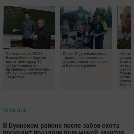
Учитель лицея №131
Более 20 детей получили
«Уступа
Казани Кирилл Сергеев
травмы при катании на
доволь
подготовил сразу 15
двухколесном транспорте
и жить 
стобалльников по
в Буинском районе
кита, н
профильной математике –
держитс
это лучший результат в
говорят
Татарстане
летие с
Мухама
Буинск
ТЕМА ДНЯ
В Буинском районе после забоя скота
проходит праздник пельменей, мантов