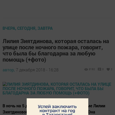
ВЧЕРА, СЕГОДНЯ, ЗАВТРА
Лилия Зиятдинова, которая осталась на
улице после ночного пожара, говорит,
что была бы благодарна за любую
помощь (+фото)
автор,
7 декабря 2018 - 16:28
3162
0
2
В ночь на 5 декабря произошел пожар в доме Лилии
Зиятдиновой на улице Малой Набережной. Она