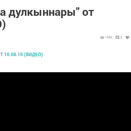
уа дулкыннары" от
О)
1054
0