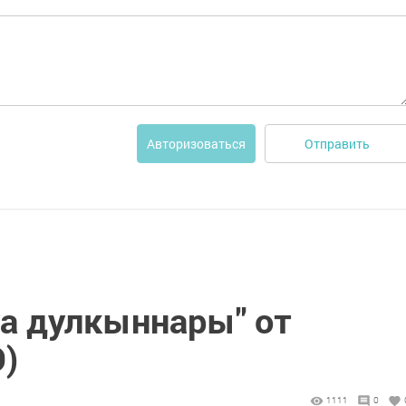
Отправить
Авторизоваться
уа дулкыннары" от
О)
1111
0