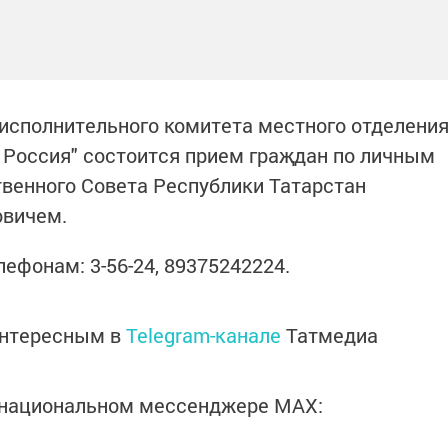
и исполнительного комитета местного отделени
 Россия" состоится прием граҗдан по личным
венного Совета Республики Татарстан
овичем.
ефонам: 3-56-24, 89375242224.
интересным в
Telegram-канале
Татмедиа
в национальном мессенджере MАХ: