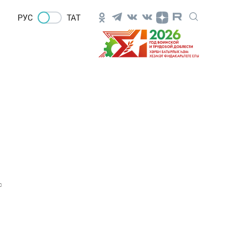
РУС
ТАТ
0