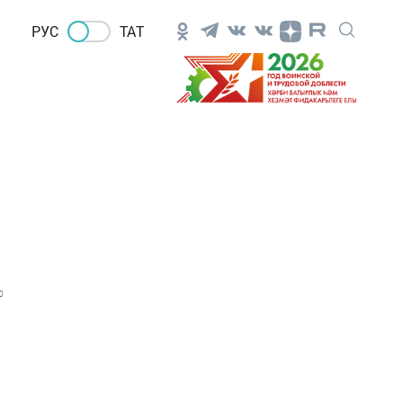
РУС
ТАТ
0