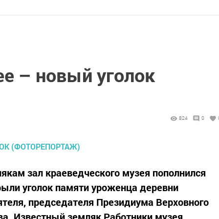
ее – новый уголок
824
0
кам зал краеведческого музея пополнился
рыли уголок памяти уроженца деревни
ятеля, председателя Президиума Верховного
а. Известный земляк Работники музея