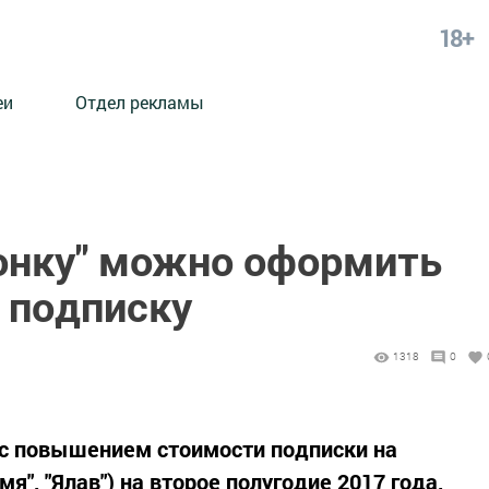
18+
еи
Отдел рекламы
йонку" можно оформить
 подписку
1318
0
 с повышением стоимости подписки на
мя", "Ялав") на второе полугодие 2017 года,