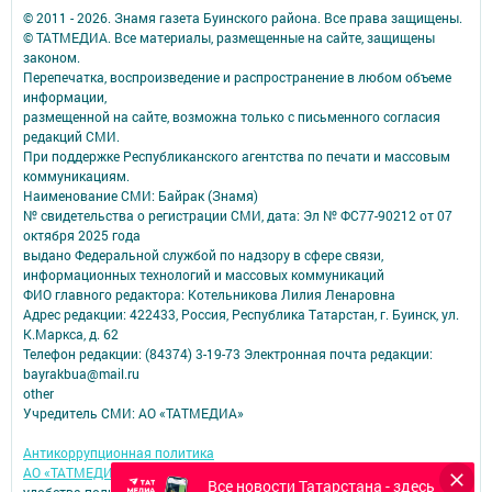
© 2011 - 2026. Знамя газета Буинского района. Все права защищены.
© ТАТМЕДИА. Все материалы, размещенные на сайте, защищены
законом.
Перепечатка, воспроизведение и распространение в любом объеме
информации,
размещенной на сайте, возможна только с письменного согласия
редакций СМИ.
При поддержке Республиканского агентства по печати и массовым
коммуникациям.
Наименование СМИ: Байрак (Знамя)
№ свидетельства о регистрации СМИ, дата: Эл № ФС77-90212 от 07
октября 2025 года
выдано Федеральной службой по надзору в сфере связи,
информационных технологий и массовых коммуникаций
ФИО главного редактора: Котельникова Лилия Ленаровна
Адрес редакции: 422433, Россия, Республика Татарстан, г. Буинск, ул.
К.Маркса, д. 62
Телефон редакции: (84374) 3-19-73 Электронная почта редакции:
bayrakbua@mail.ru
other
Учредитель СМИ: АО «ТАТМЕДИА»
Антикоррупционная политика
АО «ТАТМЕДИА» использует «cookie»
для персонализации сервисов и
Все новости Татарстана - здесь
удобства пользователей сайтом.