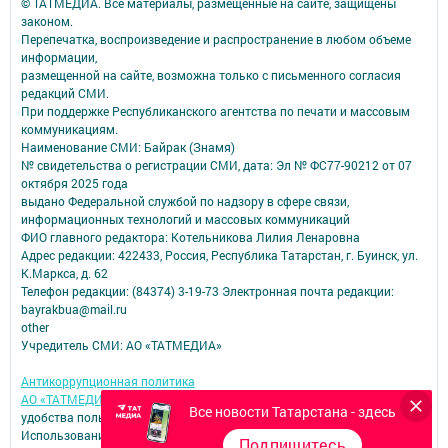
© ТАТМЕДИА. Все материалы, размещенные на сайте, защищены
законом.
Перепечатка, воспроизведение и распространение в любом объеме
информации,
размещенной на сайте, возможна только с письменного согласия
редакций СМИ.
При поддержке Республиканского агентства по печати и массовым
коммуникациям.
Наименование СМИ: Байрак (Знамя)
№ свидетельства о регистрации СМИ, дата: Эл № ФС77-90212 от 07
октября 2025 года
выдано Федеральной службой по надзору в сфере связи,
информационных технологий и массовых коммуникаций
ФИО главного редактора: Котельникова Лилия Ленаровна
Адрес редакции: 422433, Россия, Республика Татарстан, г. Буинск, ул.
К.Маркса, д. 62
Телефон редакции: (84374) 3-19-73 Электронная почта редакции:
bayrakbua@mail.ru
other
Учредитель СМИ: АО «ТАТМЕДИА»
Антикоррупционная политика
АО «ТАТМЕДИА» использует «cookie»
для персонализации сервисов и
Все новости Татарстана - здесь
удобства пользователей сайтом.
Использование «cookie» можно отменить в настройках браузера.
Подпишитесь