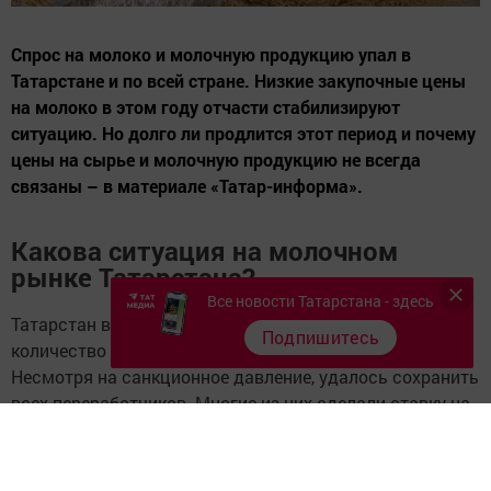
Спрос на молоко и молочную продукцию упал в
Татарстане и по всей стране. Низкие закупочные цены
на молоко в этом году отчасти стабилизируют
ситуацию. Но долго ли продлится этот период и почему
цены на сырье и молочную продукцию не всегда
связаны – в материале «Татар-информа».
Какова ситуация на молочном
рынке Татарстана?
Все новости Татарстана - здесь
Татарстан в прошлом году произвел рекордное
Подпишитесь
количество молока, достигнув рубежа в 2 млн тонн.
Несмотря на санкционное давление, удалось сохранить
всех переработчиков. Многие из них сделали ставку на
производство сыров и даже запустили новые
производственные линии. Велика вероятность, что в
этом году республика останется номером один среди