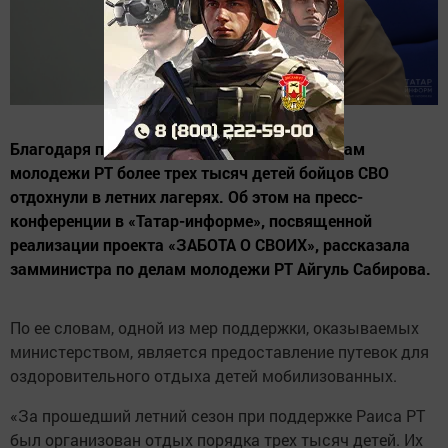
Благодаря поддержке министерства по делам
молодежи РТ более трех тысяч детей бойцов СВО
отдохнули в летних лагерях. Об этом на пресс-
конференции в «Татар-информе», посвященной
реализации проекта «ЗАБОТА О СВОИХ», рассказала
замминистра по делам молодежи РТ Айгуль Сабирова.
По ее словам, одной из мер поддержки, оказываемых
министерством, является предоставление путевок для
оздоровительного отдыха детей мобилизованных.
«За прошедший летний сезон при поддержке Раиса РТ
был организован отдых порядка трех тысяч детей. Их