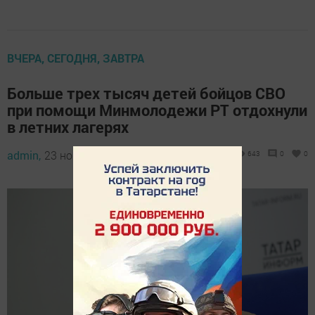
ВЧЕРА, СЕГОДНЯ, ЗАВТРА
Больше трех тысяч детей бойцов СВО
при помощи Минмолодежи РТ отдохнули
в летних лагерях
admin,
23 ноября 2023 - 09:19
643
0
0