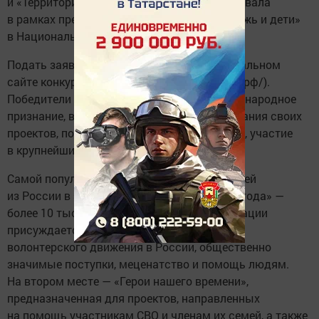
и «Территория». Приемная кампания стартовала
в рамках презентации нацпроекта «Молодёжь и дети»
в Национальном центре «Россия».
Подать заявку на участие можно на официальном
сайте конкурса (https://премия. мывместе. рф/).
Победители получат национальное и международное
признание, возможности для масштабирования своих
проектов, помощь экспертов и наставников, участие
в крупнейших международных событиях.
Самой популярной номинацией у соискателей
из России в этом году остается «Волонтер года» —
более 10 тыс. заявок. Премия этой в номинации
присуждается за личный вклад в развитие
волонтерского движения в России, общественно
значимые поступки, меценатство и помощь людям.
На втором месте — «Герои нашего времени»,
предназначенная для проектов, направленных
на помощь участникам СВО и членам их семей, а также