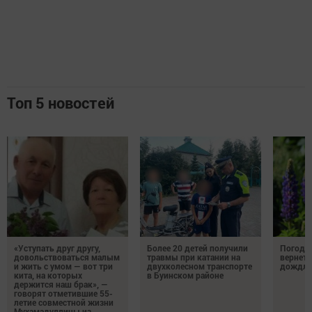
Топ 5 новостей
«Уступать друг другу,
Более 20 детей получили
Погода 
довольствоваться малым
травмы при катании на
вернетс
и жить с умом — вот три
двухколесном транспорте
дождли
кита, на которых
в Буинском районе
держится наш брак», —
говорят отметившие 55-
летие совместной жизни
Мухамадуллины из