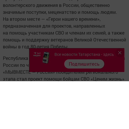
волонтерского движения в России, общественно
значимые поступки, меценатство и помощь людям.
На втором месте — «Герои нашего времени»,
предназначенная для проектов, направленных
на помощь участникам СВО и членам их семей, а также
помощь и поддержку ветеранов Великой Отечественной
войны в год 80-летия Победы.
Все новости Татарстана - здесь
Республика Татарстан регулярно входит в топ регионов
Подпишитесь
России по числу заявок. В 2023 году в номинации
«МЫВМЕСТЕ — Россия» победителем регионального
этапа стал проект помощи бойцам СВО «Ценим жизнь»
Ильнара Зиннатуллина. А в номинации «Социальный
предприниматель» победителем регионального этапа
проект помощи по обучению подростков-сирот
финансовой грамотности «Благопредприниматель»
благотворительного фонда «Ак Барс Созидание».
Среди иностранных участников наибольшее
количество заявок в этом году поступило из Индии,