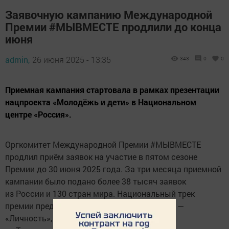
Заявочную кампанию Международной
Премии #МЫВМЕСТЕ продлили до конца
июня
admin,
26 июня 2025 - 13:35
343
0
0
Приемная кампания стартовала в рамках презентации
нацпроекта «Молодёжь и дети» в Национальном
центре «Россия».
Оргкомитет Международной Премии #МЫВМЕСТЕ
продлил приём заявок на участие в пятом сезоне
Премии до 30 июня 2025 года. За три месяца приемной
кампании было подано более 38 тысяч заявок
из России и 130 стран мира. Национальный трек
премии предусматривает четыре категории —
«Личность», «НКО и проекты», «Компании»