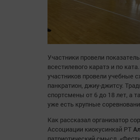
Участники провели показател
всестилевого каратэ и по кат
участников провели учебные с
панкратион, джиу-джитсу. Тра
спортсмены от 6 до 18 лет, а 
уже есть крупные соревновани
Как рассказал организатор со
Ассоциации киокусинкай РТ
А
патриотический смысл. «Фести