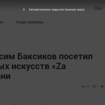
18+
4
Автоматическое закрытие баннера через
еи
Отдел рекламы
асим Баксиков посетил
ых искусств «Zа
ани
765
0