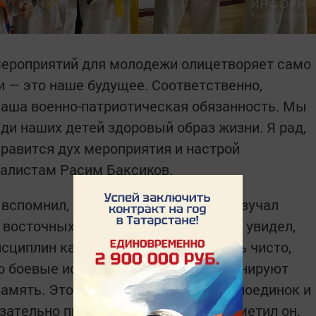
мероприятий для молодежи олицетворяет само
ти — это наше будущее. Соответственно,
наша военно-патриотическая обязанность. Мы
ди наших детей здоровый образ жизни. Я рад,
нравится дух мероприятия и настрой
налистам Расим Баксиков.
 вспомнил, что и сам долгое время изучал
 восточных единоборств. «Сегодня я увидел,
циплин каратэ — „ката“, и это очень чисто,
то боевые искусства очень дисциплинируют
амять. Это в целом очень честный поединок и
ательно пригодятся в жизни», — отметил он.