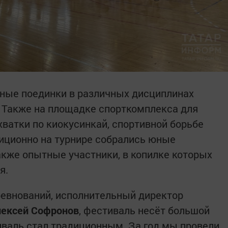
ьные поединки в различных дисциплинах
а. Также на площадке спорткомплекса для
хватки по киокусинкай, спортивной борьбе
диционно на турнире собрались юные
также опытные участники, в копилке которых
я.
ревнований, исполнительный директор
лексей Софронов
, фестиваль несёт большой
валь стал традиционным. За год мы провели