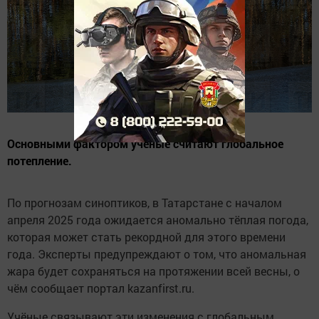
Основными фактором ученые считают глобальное
потепление.
По прогнозам синоптиков, в Татарстане с началом
апреля 2025 года ожидается аномально тёплая погода,
которая может стать рекордной для этого времени
года. Эксперты предупреждают о том, что аномальная
жара будет сохраняться на протяжении всей весны, о
чём сообщает портал kazanfirst.ru.
Учёные связывают эти изменения с глобальным