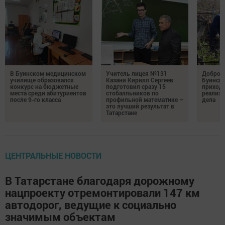
В Буинском медицинском
Учитель лицея №131
Добро н
училище образовался
Казани Кирилл Сергеев
Буински
конкурс на бюджетные
подготовил сразу 15
приход
места среди абитуриентов
стобалльников по
реализу
после 9-го класса
профильной математике –
дела
это лучший результат в
Татарстане
ЦЕНТРАЛЬНЫЕ НОВОСТИ
В Татарстане благодаря дорожному
нацпроекту отремонтировали 147 км
автодорог, ведущие к социально
значимым объектам